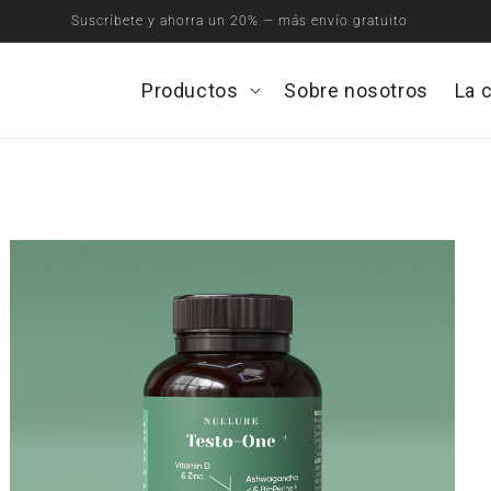
Suscríbete y ahorra un 20% — más envío gratuito
Productos
Open
Sobre nosotros
La 
Productos
menu