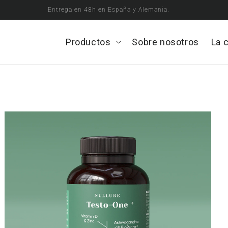
Envío gratuito en pedidos de €35+
Productos
Open
Sobre nosotros
La 
Productos
menu