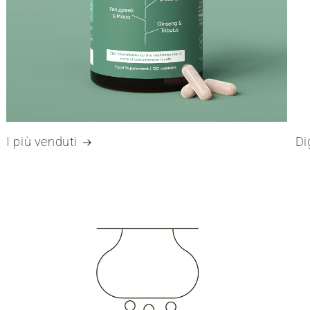
I più venduti
Di