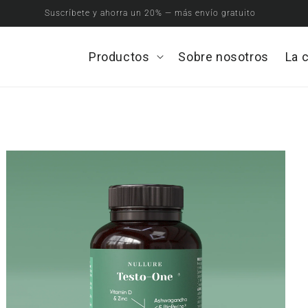
Suscríbete y ahorra un 20% — más envío gratuito
Productos
Open
Sobre nosotros
La 
Productos
menu