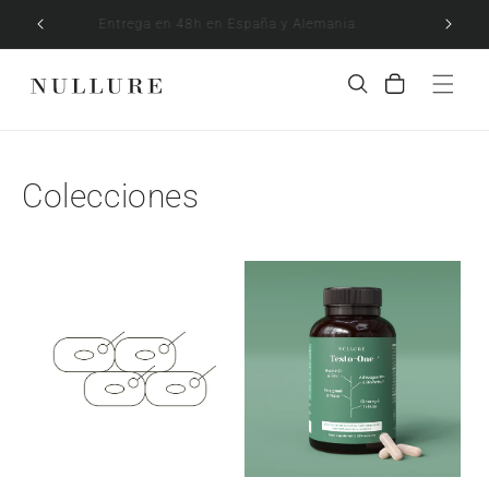
Ir
directamente
atuito
Entrega en 48h en España y Alemania.
al contenido
Carrito
Colecciones