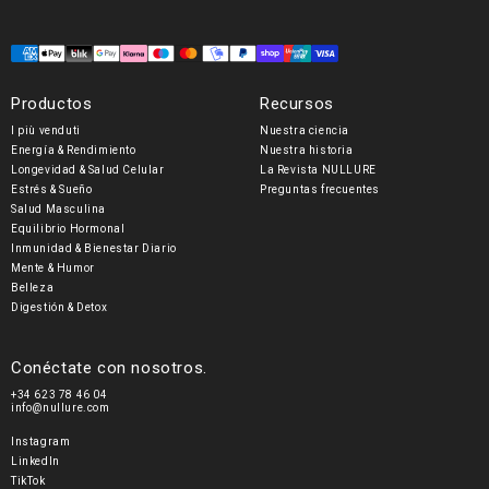
Formas
de
Productos
Recursos
pago
I più venduti
Nuestra ciencia
Energía & Rendimiento
Nuestra historia
Longevidad & Salud Celular
La Revista NULLURE
Estrés & Sueño
Preguntas frecuentes
Salud Masculina
Equilibrio Hormonal
Inmunidad & Bienestar Diario
Mente & Humor
Belleza
Digestión & Detox
Conéctate con nosotros.
+34 623 78 46 04
info@nullure.com
Instagram
LinkedIn
TikTok