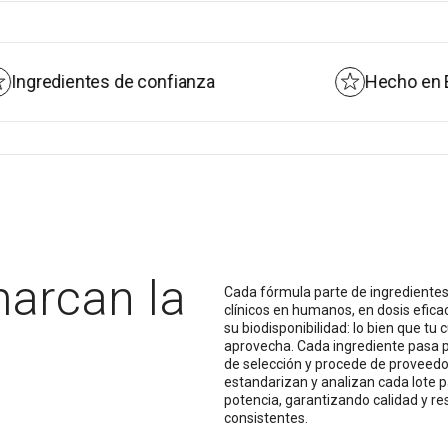
affron® es un extracto de azafr
españoles recolectados a mano 
preserva sus compuestos activos
Lepticrosalides® en cada lote.
tes de confianza
Hecho en España
Certificaciones:
El azafrán affron® está certific
Sin gluten · Sin alérgenos · Elabo
marcan la
Cada fórmula parte de ingredientes
clínicos en humanos, en dosis efica
su biodisponibilidad: lo bien que tu 
aprovecha. Cada ingrediente pasa p
de selección y procede de proveed
estandarizan y analizan cada lote pa
potencia, garantizando calidad y re
consistentes.