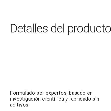
una
una
ventana
ventana
modal
modal
Detalles del producto
Formulado por expertos, basado en
investigación científica y fabricado sin
aditivos.