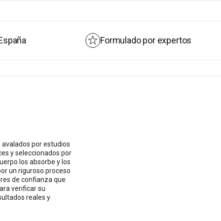
án patentado, elaborado a partir de estigmas
mediante un proceso de baja temperatura que
 y garantiza un 3,5 % constante de
Formulado por expertos
ado por The Vegan Society.
rado sin aditivos.
 avalados por estudios
ces y seleccionados por
cuerpo los absorbe y los
or un riguroso proceso
ores de confianza que
ra verificar su
sultados reales y