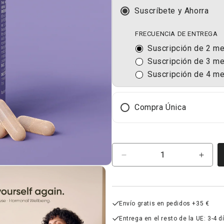
Suscríbete y Ahorra
FRECUENCIA DE ENTREGA
Suscripción de 2 m
Suscripción de 3 m
Suscripción de 4 m
Compra Única
Cantidad
Reducir
Aume
cantidad
canti
para
para
Saffron
Saffr
affron®
affro
Envío gratis en pedidos +35 €
Entrega en el resto de la UE: 3-4 d