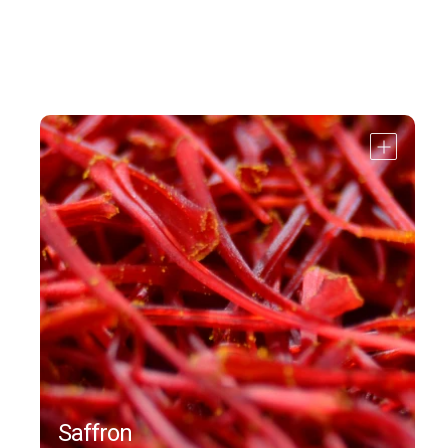
Abrir
detalle
Saffron