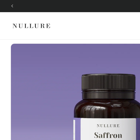
Ir
directamente
al contenido
Ir
directamente
a la
información
del producto