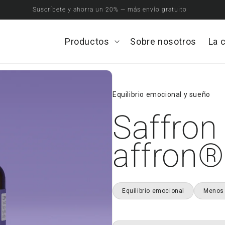
Suscríbete y ahorra un 20% — más envío gratuito
Productos
Open
Sobre nosotros
La 
Productos
menu
Equilibrio emocional y sueño
Saffron
affron®
Equilibrio emocional
Menos 