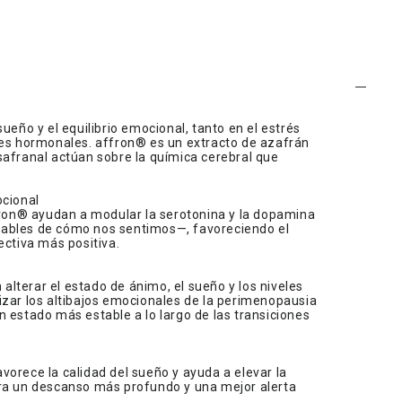
ueño y el equilibrio emocional, tanto en el estrés
nes hormonales. affron® es un extracto de azafrán
safranal actúan sobre la química cerebral que
ocional
ffron® ayudan a modular la serotonina y la dopamina
ables de cómo nos sentimos—, favoreciendo el
ectiva más positiva.
lterar el estado de ánimo, el sueño y los niveles
izar los altibajos emocionales de la perimenopausia
 estado más estable a lo largo de las transiciones
orece la calidad del sueño y ayuda a elevar la
ra un descanso más profundo y una mejor alerta