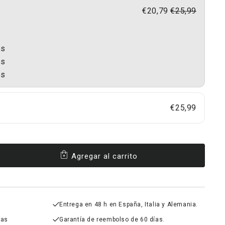
€20,79
€25,99
es
es
es
€25,99
Agregar al carrito
ntar
dad
on
n®
Entrega en 48 h en España, Italia y Alemania.
ías
Garantía de reembolso de 60 días.