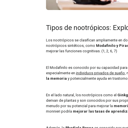
Tipos de nootrópicos: Expl
Los nootrópicos se clasifican ampliamente en dos
nootrópicos sintéticos, como
Modafinilo y Pir
mejorar las funciones cognitivas. (1, 2, 6, 7)
El Modafinilo es conocido por su capacidad par
especialmente en
individuos privados de sueño
,
la memoria
y potencialmente ayuda en trastorno
En el lado natural, los nootrópicos como el
Ginkg
derivan de plantas y son conocidos por sus prop
menudo por su potencial para mejorar la
memoria
monnieri podría
mejorar las tasas de aprendiz
Además, la
Rhodiola Rosea
es conocida por su