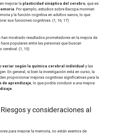
en mejorar la
plasticidad sináptica del cerebro
, que es
memoria
. Por ejemplo, estudios sobre Bacopa monnieri
ria y la función cognitiva en adultos sanos, lo que
rar sus funciones cognitivas. (1, 16, 17)
a
han mostrado resultados prometedores en la mejora de
os hace populares entre las personas que buscan
 cerebral. (1, 15)
de
variar según la química cerebral individual
y las
en. En general, si bien la investigación está en curso, la
en proporcionar mejoras cognitivas significativas para la
s de aprendizaje
, lo que podría conducir a una mejora
ndizaje
.
 Riesgos y consideraciones al
dores para mejorar la memoria, no están exentos de