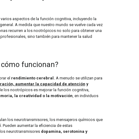
rios aspectos de la función cognitiva, incluyendo la
al general. A medida que nuestro mundo se vuelve cada vez
as recurren a los nootrópicos no solo para obtener una
profesionales, sino también para mantener la salud
y cómo funcionan?
rar el
rendimiento cerebral.
A menudo se utilizan para
tración, aumentar la capacidad de atención
y
de los nootrópicos es mejorar la función cognitiva,
moria, la creatividad o la motivación
, en individuos
ulan los neurotransmisores, los mensajeros químicos que
. Pueden aumentar la eficiencia de estas
 los neurotransmisores
dopamina, serotonina y