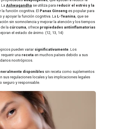
. La
Ashwagandha
se utiliza para
reducir el estrés y la
 la función cognitiva. El
Panax Ginseng
es popular para
o y apoyar la función cognitiva. La
L-Teanina
, que se
ación sin somnolencia y mejorar la atención y los tiempos
 de la
cúrcuma
, ofrece
propiedades antiinflamatorias
joran el estado de ánimo. (12, 13, 14)
rópicos pueden variar
significativamente
. Los
 requerir una
receta
en muchos países debido a sus
ndarios nootrópicos.
neralmente disponibles
sin receta como suplementos
n sus regulaciones locales y las implicaciones legales
so seguro y responsable.