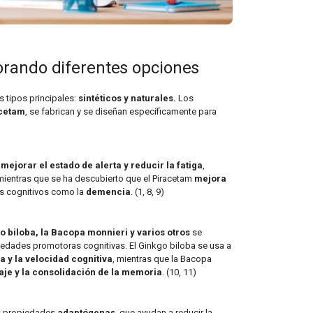
orando diferentes opciones
 tipos principales:
sintéticos y naturales.
Los
acetam
, se fabrican y se diseñan específicamente para
a
mejorar el estado de alerta y reducir la fatiga
,
 mientras que se ha descubierto que el Piracetam
mejora
s cognitivos como la
demencia
. (1, 8, 9)
o biloba, la Bacopa monnieri y varios otros
se
iedades promotoras cognitivas. El Ginkgo biloba se usa a
 y la velocidad cognitiva
, mientras que la Bacopa
aje y la consolidación de la memoria
. (10, 11)
s propiedades
adaptógenas
, que ayudan a reducir la