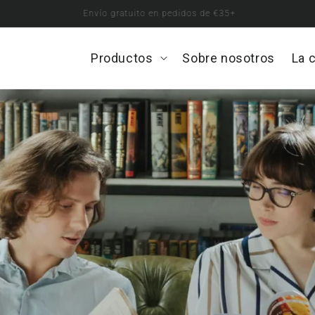
Envío gratuito en pedidos de €35+
Productos
Open
Sobre nosotros
La 
Productos
menu