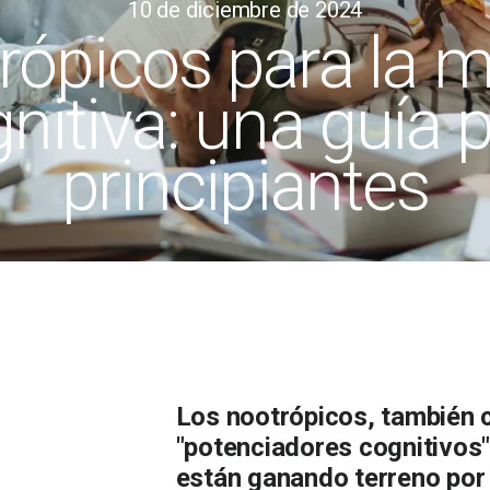
10 de diciembre de 2024
rópicos para la m
nitiva: una guía 
principiantes
Los nootrópicos, también
"potenciadores cognitivos"
están ganando terreno por 