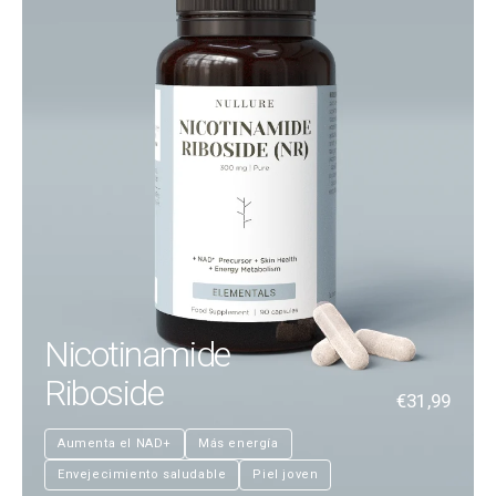
Nicotinamide
Riboside
€31,99
Aumenta el NAD+
Más energía
Envejecimiento saludable
Piel joven