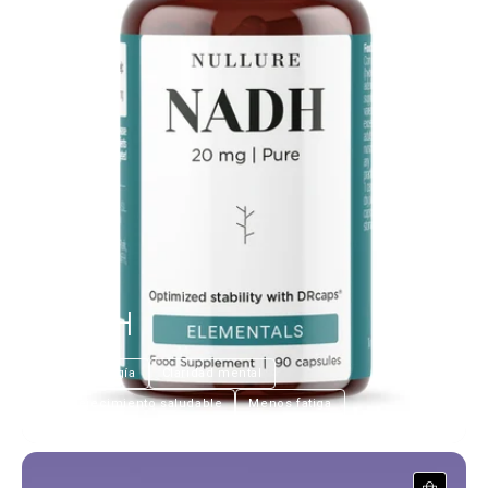
NADH
€23,99
Más energía
Claridad mental
Envejecimiento saludable
Menos fatiga
PS-100