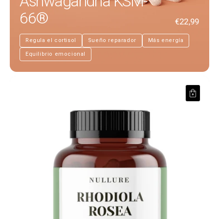
Ashwagandha KSM-
66®
€22,99
Regula el cortisol
Sueño reparador
Más energía
Equilibrio emocional
Rodhiola Rosea