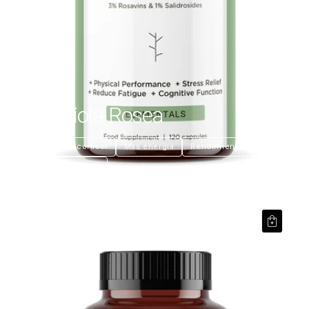
Rodhiola Rosea
€23,99
Regula el cortisol
Más energía
Rendimiento
Claridad mental
NADH