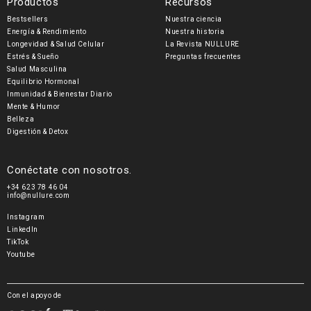
Productos
Recursos
pago
Bestsellers
Nuestra ciencia
Energía & Rendimiento
Nuestra historia
Longevidad & Salud Celular
La Revista NULLURE
Estrés & Sueño
Preguntas frecuentes
Salud Masculina
Equilibrio Hormonal
Inmunidad & Bienestar Diario
Mente & Humor
Belleza
Digestión & Detox
Conéctate con nosotros.
+34 623 78 46 04
info@nullure.com
Instagram
LinkedIn
TikTok
Youtube
Con el apoyo de