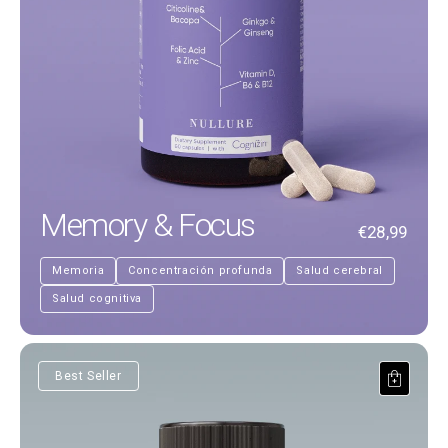
Memory & Focus
€28,99
Memoria
Concentración profunda
Salud cerebral
Salud cognitiva
Nicotinamide Riboside
Best Seller