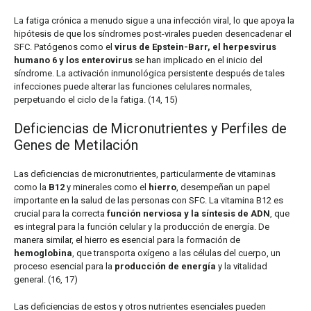
La fatiga crónica a menudo sigue a una infección viral, lo que apoya la
hipótesis de que los síndromes post-virales pueden desencadenar el
SFC. Patógenos como el
virus de Epstein-Barr, el herpesvirus
humano 6 y los enterovirus
se han implicado en el inicio del
síndrome. La activación inmunológica persistente después de tales
infecciones puede alterar las funciones celulares normales,
perpetuando el ciclo de la fatiga. (14, 15)
Deficiencias de Micronutrientes y Perfiles de
Genes de Metilación
Las deficiencias de micronutrientes, particularmente de vitaminas
como la
B12
y minerales como el
hierro
, desempeñan un papel
importante en la salud de las personas con SFC. La vitamina B12 es
crucial para la correcta
función nerviosa y la síntesis de ADN
, que
es integral para la función celular y la producción de energía. De
manera similar, el hierro es esencial para la formación de
hemoglobina
, que transporta oxígeno a las células del cuerpo, un
proceso esencial para la
producción de energía
y la vitalidad
general. (16, 17)
Las deficiencias de estos y otros nutrientes esenciales pueden