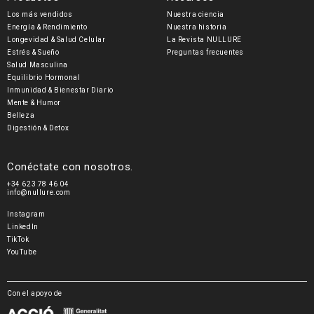
Los más vendidos
Nuestra ciencia
Energía & Rendimiento
Nuestra historia
Longevidad & Salud Celular
La Revista NULLURE
Estrés & Sueño
Preguntas frecuentes
Salud Masculina
Equilibrio Hormonal
Inmunidad & Bienestar Diario
Mente & Humor
Belleza
Digestión & Detox
Conéctate con nosotros.
+34 623 78 46 04
info@nullure.com
Instagram
LinkedIn
TikTok
YouTube
Con el apoyo de