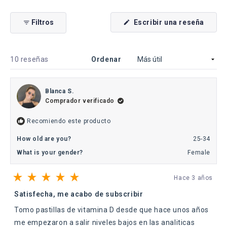
Diapositiva
1
(Se
Filtros
Escribir una reseña
seleccionada
abre
en
una
nueva
venta
Cargando...
10 reseñas
Ordenar
Blanca S.
Comprador verificado
Recomiendo este producto
How old are you?
25-34
What is your gender?
Female
Hace 3 años
Calificado
5
Satisfecha, me acabo de subscribir
de
5
Tomo pastillas de vitamina D desde que hace unos años
estrellas
me empezaron a salir niveles bajos en las analiticas