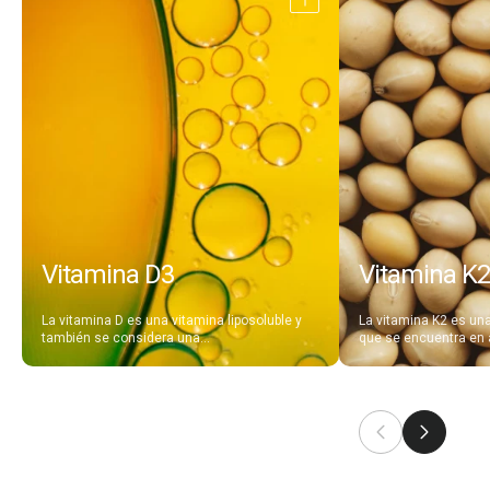
Abrir
detalle
Vitamina D3
Vitamina K
La vitamina D es una vitamina liposoluble y
La vitamina K2 es una
también se considera una...
que se encuentra en a