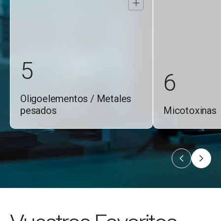
Abrir
detalle
5
6
Oligoelementos / Metales
pesados
Micotoxinas