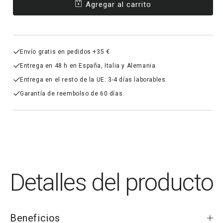
Agregar al carrito
Vitamina
Vitam
D3
D3
K2
K2
(MK7)
(MK7
Envío gratis en pedidos +35 €
Entrega en 48 h en España, Italia y Alemania.
Entrega en el resto de la UE: 3-4 días laborables.
Garantía de reembolso de 60 días.
Detalles del producto
Beneficios