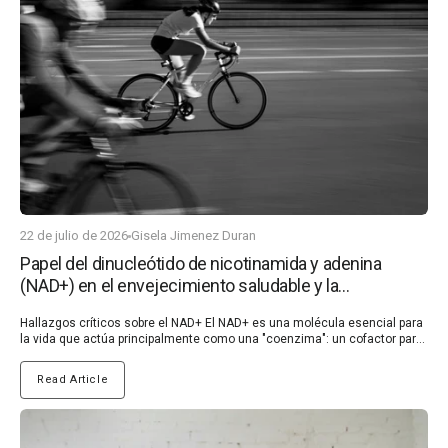
22 de julio de 2026
Gisela Jimenez Duran
Papel del dinucleótido de nicotinamida y adenina
(NAD+) en el envejecimiento saludable y la
prevención de enfermedades
Hallazgos críticos sobre el NAD+ El NAD+ es una molécula esencial para la vida que actúa principalmente como una "coenzima": un cofactor para las enzimas en las reacciones de oxidación-reducción (redox), facilitando la transferencia de átomos de hidrógeno. Esta transferencia es crucial para permitir que las células se adapten a cambios como el daño del ADN, las interrupciones del ritmo diario, las infecciones, la inflamación, la exposición a productos químicos extraños y uno de los más importantes: la disponibilidad de nutrientes y la producción de ATP, la principal moneda energética de la célula, esencial para el correcto funcionamiento de todas las células del cuerpo. Curiosamente, el NAD+ ha sido identificado como un vínculo clave que conecta el estrés oxidativo, la inflamación, la restricción calórica, el ejercicio, la reparación del ADN, la longevidad y la esperanza de vida saludable en general (1). Mantener niveles óptimos de NAD+ es, por lo tanto, vital para apoyar la salud metabólica. Esto es muy relevante en las sociedades modernas, donde factores del estilo de vida como los malos hábitos alimenticios, el estrés crónico, el sedentarismo, la falta de luz solar o la alta exposición a productos químicos contribuyen a una creciente prevalencia de la salud metabólica deteriorada (2, 3). La disfunción metabólica es una causa fundamental de la inflamación crónica, que con el tiempo puede conducir al desarrollo de enfermedades autoinmunes, condiciones que están aumentando a un ritmo alarmante cada año (4, 5). ¿Por qué se considera al NAD+ un sello distintivo del envejecimiento? Aunque la investigación del NAD+ se remonta a principios del siglo XX, el NAD+ ha ganado mucho interés en los últimos años, ya que ha sido identificado como un sello distintivo del envejecimiento. Los niveles de NAD+ disminuyen constantemente con la edad debido a la disminución de la síntesis de NAD+ y al aumento de su consumo, impulsado por la creciente demanda de NAD+ en las reacciones esenciales de oxidación-reducción celular (6). Es importante destacar que también se ha demostrado que los niveles de NAD+ disminuyen debido a la sobrealimentación, el consumo de alcohol, las infecciones virales y un estilo de vida sedentario en estudios clínicos y preclínicos (6,7). La disminución de los niveles de NAD+ conduce a alteraciones metabólicas y a un aumento de la susceptibilidad a enfermedades, como las enfermedades cardiovasculares, las enfermedades neurodegenerativas y el cáncer. Curiosamente, los estudios demostraron que la restauración de los niveles de NAD+ en animales viejos o enfermos promovía la salud y prolongaba la vida útil (1). El descubrimiento del papel crucial del NAD+ en el envejecimiento y la salud metabólica ha impulsado una mayor investigación en humanos y ha revelado su potencial terapéutico, impulsando el crecimiento de un mercado sustancial de moléculas que aumentan el NAD+, que han demostrado resultados clínicamente prometedores en la ralentización de los procesos relacionados con la edad y el aumento de la resistencia del cuerpo a muchas enfermedades autoinmunes como el Parkinson o la esclerosis múltiple, lo que prolonga la vida humana saludable (6). ¿Cuáles son las principales funciones del NAD+ en el cuerpo? El NAD+ actúa en muchos procesos críticos de nuestro cuerpo (6, 8, 9), incluyendo: Producción de energía celular: el NAD+ recolecta átomos de hidrógeno durante la glucólisis (descomposición del azúcar), la descomposición de ácidos grasos y el posterior ciclo del ácido tricarboxílico (TCA) —que ocurre en las mitocondrias—, lo que forma NADH. Luego, el NADH dona estos hidrógenos para producir ATP (la principal moneda energética de la célula) a través de la fosforilación oxidativa mitocondrial (OXPHOS). Además, el NAD+ apoya la biogénesis mitocondrial, el proceso de formación de nuevas mitocondrias, que es fundamental para la producción de energía y el metabolismo. Actividad de las sirtuinas y ciclo del ritmo diario de 24 horas (ritmo circadiano): el NAD+ desempeña un papel crucial en la regulación del ritmo circadiano del cuerpo al afectar directamente la transcripción de los genes del reloj a través de enzimas, como las sirtuinas (SIRT1/6). Las sirtuinas actúan como sensores intracelulares de NAD+ y se ha descrito que ayudan a modular el reloj circadiano, influyendo en el metabolismo, el sueño y la salud en general. Reparación del ADN: el NAD+ es esencial para activar enzimas conocidas como PARPs (poli(ADP-ribosa) polimerasas), que participan en la reparación del ADN dañado. Esta función ayuda a mantener la estabilidad genómica y previene la acumulación de daño en el ADN que contribuye al envejecimiento y al desarrollo de enfermedades. ¿Cómo se sintetiza y regula el NAD+? El NAD+ es uno de los metabolitos más comunes en el cuerpo humano y se encuentra en un estado homeostático de biosíntesis, consumo, reciclaje y degradación tanto a nivel celular como sistémico (Figura 1) (6). (En la figura acordada, se está generando una figura similar con la información a continuación) Figura 1. Las células de mamíferos pueden sintetizar NAD+ de novo a partir de triptófano por la vía de la quinurenina o de NA por la vía de Preiss-Handler, mientras que la mayor parte del NAD+ se recicla a través de vías de rescate de nicotinamida (NAM), NA, NR y NMN para mantener los niveles celulares de NAD+. El NAD+ puede reducirse a NADH en los procesos metabólicos, incluyendo la glucólisis, la oxidación de ácidos grasos y el ciclo de Krebs. Como cosustrato importante para varias modificaciones post-síntesis de macromoléculas fundamentales, el NAD+ puede escindirse ("degradarse") por enzimas que consumen NAD+, incluyendo: PARPs, sirtuinas, CD38 y SARM1, para generar NAM y ADP-ribosa. El precursor NR es importado por ENTs y transformado en NMN por NRK (6). Estrategias no farmacológicas para aumentar la biodisponibilidad del NAD+ Los niveles intracelulares de NAD+ se pueden aumentar de forma natural adoptando una serie de hábitos de vida, que sirven como medidas preventivas eficaces para ralentizar el proceso de envejecimiento. Hasta ahora, la investigación ha demostrado que el NAD+ puede aumentarse mediante el estrés energético, incluyendo la restricción calórica y de glucosa, así como el ejercicio (6, 10). Restricción calórica: Se ha demostrado que la restricción calórica ayuda a contrarrestar la disminución del ritmo circadiano relacionada con la edad –el ciclo de 24 horas del cuerpo– al mejorar el control circadiano del metabolismo del NAD+ y mejorar los cambios epigenéticos relacionados con NAD+/SIRT1. Se ha demostrado que tanto la restricción calórica a largo como a corto plazo reducen la rigidez arterial y mejoran la función endotelial. Además, otro estudio informó que la restricción calórica aumentaba los niveles de NAD+ y protegía el cerebro contra el envejecimiento y las enfermedades al reducir el estrés oxidativo y el daño celular. Ejercicio: El ejercicio ha ganado atención por su capacidad para aumentar potencialmente los niveles de NAD+ y la actividad de SIRT1, al aumentar la NAMPT. El entrenamiento regular eleva significativamente la proteína NAMPT en los músculos como una forma de responder al estrés energético, como se observa en un estudio con adultos sedentarios no obesos. Aumentar el NAD+ como estrategia terapéutica El agotamiento del NAD+ es una característica clave del envejecimiento y de los trastornos relacionados con la edad. Aumentar los niveles de NAD+ puede ralentizar el envejecimiento y combatir enfermedades, promoviendo una vida más larga y saludable. Terapéuticamente, el NAD+ se puede potenciar mediante la suplementación dietética de precursores de NAD+ como Trp, NA, NMN y NR, o mediante la inhibición de enzimas que consumen NAD+ (por ejemplo, PARP1, CD38) (6). Los precursores del NAD+, especialmente las moléculas solubles y biodisponibles por vía oral NR, NAM y niacina, han demostrado potencial terapéutico en ensayos clínicos en humanos. En particular, el NR se ha convertido en una de las opciones más populares debido a la gran cantidad de resultados clínicos beneficiosos en muchas enfermedades diferentes relacionadas con el NAD+ (consulte nuestro artículo sobre el NR para obtener más detalles). También se ha demostrado que el MNM se absorbe y se convierte rápidamente en NAD+ en órganos como los músculos, el hígado y los riñones, pero sus mecanismos de transporte celular siguen sin estar claros. Además, el MNM tiene significativamente menos estudios clínicos que el NR y otros precursores de NAD+ y ha mostrado algunos riesgos. Un estudio demostró que la inflamación inducida por NMN promovía el desarrollo de cáncer de páncreas, lo que destaca la necesidad de estudios de seguridad a largo plazo de los potenciadores de NAD+ de NMN (6, 11, 12). Conclusiones Los niveles de NAD+ regulan muchos procesos críticos, incluido el equilibrio energético celular, la estabilidad genómica, el metabolismo, las respuestas al estrés, el ritmo circadiano, la inflamación, la homeostasis redox y el equilibrio mitocondrial. Los niveles de NAD+ disminuyen constantemente con la edad, así como por los malos hábitos de vida modernos, como la sobrealimentación, el consumo de alcohol, las infecciones virales y un estilo de vida sedentario. La disminución de los niveles de NAD+ conduce a alteraciones metabólicas y a una mayor prevalencia de inflamación crónica que lleva a enfermedades autoinmunes. Aumentar el NAD+ a través de cambios en el estilo de vida, como el ejercicio o la restricción calórica, puede ofrecer una forma no farmacológica de promover un envejecimiento saludable al mejorar la resiliencia y extender la vida útil saludable. Los potenciadores farmacológicos de NAD+ aprobados clínicamente, siendo el NR el más estudiado, están descubriendo un amplio espectro de beneficios para la salud tanto en humanos sanos como enfermos, particularmente en patologías relacionadas con la deficiencia de NAD+, co
Read Article