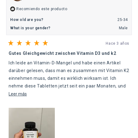
útil.
Recomiendo este producto
How old are you?
25-34
What is your gender?
Male
Hace 3 años
Calificado
5
Gutes Gleichgewicht zwischen Vitamin D3 und k2
de
5
Ich leide an Vitamin-D-Mangel und habe einen Artikel
estrellas
darüber gelesen, dass man es zusammen mit Vitamin K2
einnehmen muss, damit es wirklich wirksam ist. Ich
nehme diese Tabletten jetzt seit ein paar Monaten, und
mein Vitamin-D-Spiegel hat sich verbessert. Sie haben
Leer
Leer más
auch dazu beigetragen, meine Stimmung und mein
más
Energieniveau zu verbessern.
sobre
esta
reseña