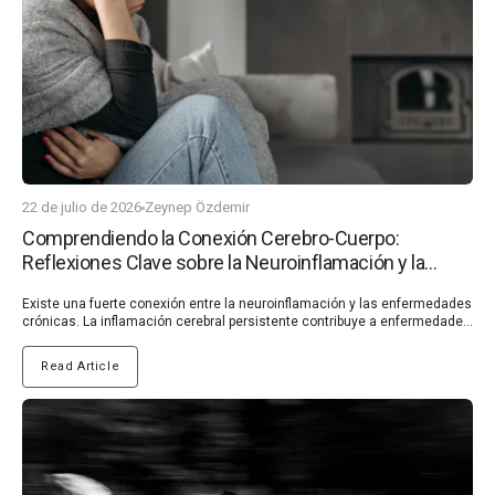
22 de julio de 2026
Zeynep Özdemir
Comprendiendo la Conexión Cerebro-Cuerpo:
Reflexiones Clave sobre la Neuroinflamación y la
Salud Intestinal | Nullure
Existe una fuerte conexión entre la neuroinflamación y las enfermedades crónicas. La inflamación cerebral persistente contribuye a enfermedades neurodegenerativas como el Parkinson y el Alzheimer, así como a problemas de salud mental como la depresión y la ansiedad. Enfermedades como la diabetes y las enfermedades cardíacas, que causan inflamación sistémica, también pueden desencadenar inflamación cerebral, creando un ciclo dañino. Al reducir la inflamación, podemos apoyar la salud cerebral y potencialmente prevenir o ralentizar la progresión de enfermedades crónicas. En este artículo, profundizamos en aspectos clave de estos sistemas interconectados. Explore qué es la neuroinflamación, su vínculo con las enfermedades crónicas y formas prácticas de controlarla. Además, examinaremos el eje intestino-cerebro, destacando cómo la salud intestinal afecta el bienestar mental y discutiendo el apoyo dietético y suplementario para obtener mejores resultados. Por qué la neuroinflamación es importante y cómo manejarla ¿Qué es la neuroinflamación? La neuroinflamación se refiere a la respuesta del sistema inmunológico dentro del sistema nervioso central (SNC), particularmente el cerebro y la médula espinal. Si bien la inflamación es un mecanismo natural para combatir infecciones o lesiones, la inflamación crónica en el cerebro puede provocar problemas importantes. Es impulsada por la sobreactivación de la microglia, las células inmunes residentes del cerebro, que liberan moléculas inflamatorias como citocinas y quimiocinas. (1, 2) Este estado inflamatorio prolongado altera el equilibrio de la salud cerebral, lo que afecta la comunicación neuronal y daña el tejido cerebral. Con el tiempo, puede provocar problemas de salud cognitiva, incluida la pérdida de memoria y una disminución de la agudeza mental. Comprender qué es la neuroinflamación y por qué es importante es crucial para mitigar su impacto. (2) Vínculo entre la neuroinflamación y las enfermedades crónicas Existe una fuerte conexión entre la neuroinflamación y las enfermedades crónicas. Las investigaciones indican que la inflamación cerebral persistente es un factor que contribuye a las enfermedades neurodegenerativas como el Alzheimer y el Parkinson. También exacerba el deterioro cognitivo, la depresión y la ansiedad, mostrando sus efectos de gran alcance en la salud mental y física. (3, 4, 5) Las enfermedades crónicas, incluidas la diabetes, las afecciones cardiovasculares y los trastornos autoinmunes, a menudo implican inflamación sistémica, que puede extenderse al SNC. Esta relación bidireccional destaca la importancia de controlar la inflamación tanto a nivel sistémico como neuronal. (3, 4) Desencadenantes de la neuroinflamación La neuroinflamación puede ser desencadenada por varios factores, muchos de los cuales están relacionados con los estilos de vida modernos. Comprender estas causas y desencadenantes de la inflamación cerebral es fundamental para la prevención y el manejo. Estrés crónico: El estrés persistente sobreestimula el eje hipotalámico-pituitario-suprarrenal (HPA), lo que lleva a niveles elevados de cortisol. Con el tiempo, esto puede activar la microglia y contribuir a la inflamación cerebral. (6, 7) Dieta deficiente: Las dietas ricas en azúcares refinados, grasas trans y alimentos procesados promueven la inflamación sistémica, que puede cruzar al cerebro. Estos alimentos que causan neuroinflamación a menudo alteran el microbioma intestinal, empeorando la conexión intestino-cerebro. (8, 9) Infecciones: Las infecciones virales, bacterianas o fúngicas pueden provocar una respuesta inmunitaria en el sistema nervioso central, lo que lleva a una inflamación prolongada si no se resuelve. (10) Toxinas ambientales: La exposición a contaminantes, metales pesados y pesticidas puede inducir estrés oxidativo y dañar las neuronas, alimentando aún más los síntomas de neuroinflamación. (11, 12) Trastornos del sueño: La mala calidad del sueño o el insomnio crónico alteran el proceso de desintoxicación natural del cerebro, lo que permite que se acumulen compuestos inflamatorios. (13) Enfermedades crónicas: Las afecciones como la obesidad, la diabetes y las enfermedades cardiovasculares a menudo implican una inflamación sistémica que puede exacerbar la inflamación cerebral. (14, 15) Consejos prácticos para controlar la neuroinflamación Reducir la neuroinflamación de forma natural implica ajustes en el estilo de vida y estrategias específicas. Así es como podemos tomar el control: Adoptar una dieta antiinflamatoria: Concéntrese en una dieta para la salud cerebral rica en alimentos integrales, como vegetales de hojas verdes, bayas, pescado graso y nueces. Estos proporcionan antioxidantes y ácidos grasos omega-3 que combaten la inflamación. Evite los alimentos altamente procesados y el exceso de azúcar. (16, 17) Incorporar suplementos antiinflamatorios: Suplementos como la curcumina, los ácidos grasos omega-3 y el azafrán son conocidos por reducir la inflamación. Agregar los mejores suplementos para reducir la inflamación cerebral puede respaldar la salud cognitiva a largo plazo. (18, 19) Priorizar la salud intestinal: Mantener un microbioma intestinal equilibrado con probióticos para la salud mental y prebióticos puede ayudar a reducir la inflamación sistémica y cerebral. Un intestino sano fortalece la conexión intestino-cerebro, previniendo que la inflamación se propague al cerebro. (20) Manejar el estrés: Practicar la atención plena, la meditación o el yoga puede regular el eje HPA y reducir los niveles de cortisol. Una mente tranquila apoya una mejor salud cerebral y minimiza la inflamación. (21) Mejorar la higiene del sueño: Asegúrese de dormir de 7 a 9 horas de calidad cada noche. El sueño profundo ayuda al cerebro a eliminar productos de desecho y compuestos inflamatorios. (22, 23) Hacer ejercicio regularmente: La actividad física moderada reduce la inflamación sistémica y mejora el flujo sanguíneo al cerebro, apoyando tanto la salud cerebral como el nervio vago para una mejor comunicación entre el intestino y el cerebro. (24) Limitar la exposición a toxinas: Minimice el contacto con contaminantes ambientales y opte por alimentos orgánicos cuando sea posible para reducir la inflamación cerebral inducida por toxinas. (25) La conexión intestino-cerebro: una inmersión más profunda La conexión intestino-cerebro es una red de comunicación bidireccional entre el sistema nervioso central y el intestino, a menudo denominado el "segundo cerebro". Esta conexión es vital para regular el estado de ánimo, la cognición y la salud mental en general. Exploremos el eje intestino-cerebro y su profundo impacto en nuestro bienestar. (26) Comprender el eje intestino-cerebro El eje intestino-cerebro es el vínculo bidireccional entre el intestino y el cerebro, mediado por el nervio vago, las hormonas y el sistema inmunológico. El intestino alberga trillones de microorganismos conocidos colectivamente como el microbioma intestinal, que desempeñan un papel fundamental en la salud cerebral y cognitiva. Comunicación del nervio vago: Este nervio actúa como una autopista, transmitiendo señales entre el intestino y el cerebro. Por ejemplo, la inflamación en el intestino puede enviar señales de estrés al cerebro, afectando el estado de ánimo y la cognición. (27, 28) Papel del microbioma intestinal: Un microbioma intestinal equilibrado apoya la producción de neurotransmisores como la serotonina y la dopamina, que son cruciales para la estabilidad emocional y mental. (29) Intestino permeable e inflamación: Un revestimiento intestinal comprometido, a menudo llamado "intestino permeable", permite que sustancias dañinas entren en el torrente sanguíneo. Esto puede desencadenar una inflamación sistémica, que en última instancia afecta la salud cerebral. (30, 31) Comprender el eje intestino-cerebro y su papel en la salud es clave para mejorar la resiliencia mental y física. Cómo la salud intestinal afecta la salud mental Un intestino sano es esencial para mantener una mente equilibrada. He aquí cómo:Apoya la producción de serotonina: Alrededor del 90-95% de la serotonina, la hormona del "bienestar", se produce en el intestino. Un intestino poco saludable puede alterar su producción, contribuyendo a la ansiedad y la depresión. (32, 33, 34, 35) Reduce la inflamación sistémica: Un intestino sano limita la inflamación sistémica, protegiendo el cerebro del daño inflamatorio que puede afectar la salud cognitiva y la regulación emocional. (36, 37) Regula las respuestas al estrés: Un microbioma intestinal equilibrado ayuda a regular el eje HPA, minimizando las respuestas al estrés y apoyando el nervio vago para una mejor salud mental. (33) Protege contra la depresión: Los estudios han demostrado un vínculo directo entre el microbioma intestinal y la depresión, destacando la necesidad de priorizar la salud intestinal para el bienestar mental. (32, 38) Principales apoyos dietéticos y suplementarios para la salud intestinal Para fortalecer la conexión intestino-cerebro y promover el bienestar mental, considere estos enfoques dietéticos y suplementarios: Probióticos: Alimentos como el yogur, el kéfir y las verduras fermentadas introducen bacterias beneficiosas en el intestino. Agregar probióticos para la salud mental puede mejorar el estado de ánimo y reducir la ansiedad. (39, 40) Prebióticos: Se encuentran en una variedad de alimentos ricos en fibra, como frutas, verduras y legumbres. Los prebióticos sirven como alimento para las bacterias intestinales beneficiosas, lo que fomenta un microbioma saludable y robusto. Cuanta más variedad obtenga, mejor para apoyar la diversidad de su microbioma. (41, 42) Alimentos antiinflamatorios: Incluya alimentos ricos en ácidos grasos omega-3 (p. ej., salmón, nueces) y polifenoles (p. ej., bayas, té verde) para reducir la inflamación y proteger la sa
Read Article