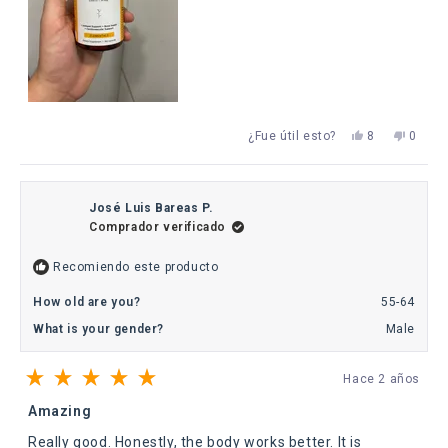
Sí,
No,
¿Fue útil esto?
8
0
esta
personas
esta
perso
reseña
votaron
reseña
votaro
de
sí
de
no
Michel
Michel
B.
B.
José Luis Bareas P.
fue
no
Comprador verificado
útil.
fue
útil.
Recomiendo este producto
How old are you?
55-64
What is your gender?
Male
Hace 2 años
Calificado
5
Amazing
de
5
Really good. Honestly, the body works better. It is