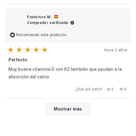
reseña
votaron
reseña
votaro
de
sí
de
no
Roberto
Robert
C.
C.
Francisco M.
fue
no
Comprador verificado
útil.
fue
útil.
Recomiendo este producto
Hace 2 años
Calificado
5
Perfecto
de
5
Muy buena vitamina D con K2 también que ayudan a la
estrellas
absorción del calcio
Sí,
No,
¿Fue útil esto?
0
0
esta
personas
esta
perso
reseña
votaron
reseña
votaro
de
sí
de
no
Cargando...
Francisco
Franci
Mostrar más
M.
M.
fue
no
útil.
fue
útil.