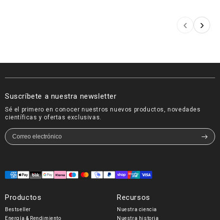
Gisela
Valent
‹
›
Jiménez
Henríq
Investigadora Biomédica &
Atleta de ultrare
Doctora · Especialista en Salud
mujer chilena en
Intestinal y Mitocondrial
solo
Suscríbete a nuestra newsletter
Sé el primero en conocer nuestros nuevos productos, novedades
científicas y ofertas exclusivas.
Formas
de
Productos
Recursos
pago
Bestseller
Nuestra ciencia
Energía & Rendimiento
Nuestra historia