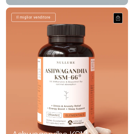
Ashwagandha KSM-66®
Il miglior venditore