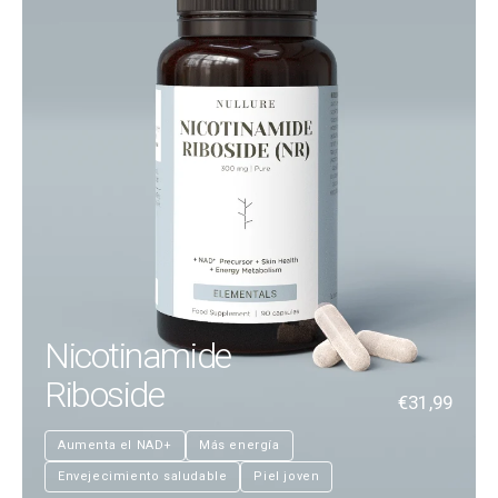
Nicotinamide
Riboside
€31,99
Aumenta el NAD+
Más energía
Envejecimiento saludable
Piel joven