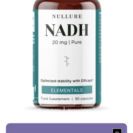
NADH
€23,99
Más energía
Claridad mental
Envejecimiento saludable
Menos fatiga
PS-100