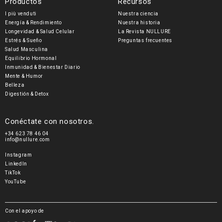
Productos
Recursos
pago
I più venduti
Nuestra ciencia
Energía & Rendimiento
Nuestra historia
Longevidad & Salud Celular
La Revista NULLURE
Estrés & Sueño
Preguntas frecuentes
Salud Masculina
Equilibrio Hormonal
Inmunidad & Bienestar Diario
Mente & Humor
Belleza
Digestión & Detox
Conéctate con nosotros.
+34 623 78 46 04
info@nullure.com
Instagram
LinkedIn
TikTok
YouTube
Con el apoyo de