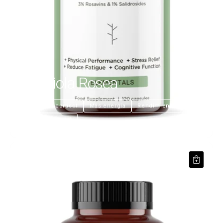
Rodhiola Rosea
€23,99
Regula el cortisol
Más energía
Rendimiento
Claridad mental
NADH