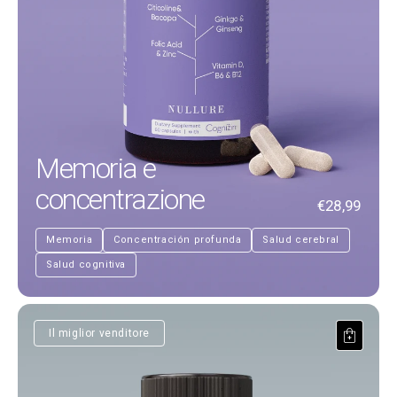
Memoria e
concentrazione
€28,99
Memoria
Concentración profunda
Salud cerebral
Salud cognitiva
Nicotinamide Riboside
Il miglior venditore