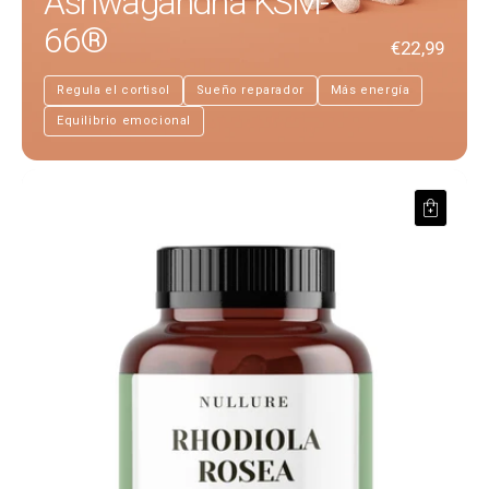
Ashwagandha KSM-
66®
€22,99
Regula el cortisol
Sueño reparador
Más energía
Equilibrio emocional
Rodhiola Rosea