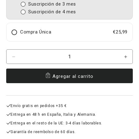
Suscripción de 3 mes
Suscripción de 4 mes
Compra Única
€25,99
Cantidad
Reducir
Aume
cantidad
canti
para
para
Agregar al carrito
Saffron
Saffr
affron®
affro
Envío gratis en pedidos +35 €
Entrega en 48 h en España, Italia y Alemania.
Entrega en el resto de la UE: 3-4 días laborables.
Garantía de reembolso de 60 días.