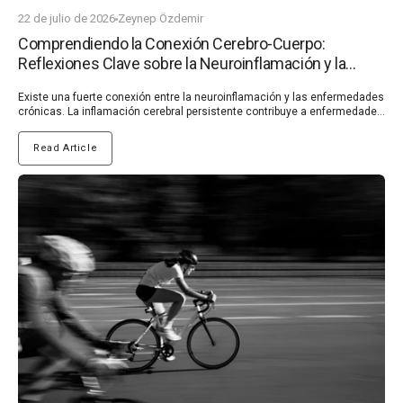
22 de julio de 2026
Zeynep Özdemir
Comprendiendo la Conexión Cerebro-Cuerpo:
Reflexiones Clave sobre la Neuroinflamación y la
Salud Intestinal | Nullure
Existe una fuerte conexión entre la neuroinflamación y las enfermedades crónicas. La inflamación cerebral persistente contribuye a enfermedades neurodegenerativas como el Parkinson y el Alzheimer, así como a problemas de salud mental como la depresión y la ansiedad. Enfermedades como la diabetes y las enfermedades cardíacas, que causan inflamación sistémica, también pueden desencadenar inflamación cerebral, creando un ciclo dañino. Al reducir la inflamación, podemos apoyar la salud cerebral y potencialmente prevenir o ralentizar la progresión de enfermedades crónicas. En este artículo, profundizamos en aspectos clave de estos sistemas interconectados. Explore qué es la neuroinflamación, su vínculo con las enfermedades crónicas y formas prácticas de controlarla. Además, examinaremos el eje intestino-cerebro, destacando cómo la salud intestinal afecta el bienestar mental y discutiendo el apoyo dietético y suplementario para obtener mejores resultados. Por qué la neuroinflamación es importante y cómo manejarla ¿Qué es la neuroinflamación? La neuroinflamación se refiere a la respuesta del sistema inmunológico dentro del sistema nervioso central (SNC), particularmente el cerebro y la médula espinal. Si bien la inflamación es un mecanismo natural para combatir infecciones o lesiones, la inflamación crónica en el cerebro puede provocar problemas importantes. Es impulsada por la sobreactivación de la microglia, las células inmunes residentes del cerebro, que liberan moléculas inflamatorias como citocinas y quimiocinas. (1, 2) Este estado inflamatorio prolongado altera el equilibrio de la salud cerebral, lo que afecta la comunicación neuronal y daña el tejido cerebral. Con el tiempo, puede provocar problemas de salud cognitiva, incluida la pérdida de memoria y una disminución de la agudeza mental. Comprender qué es la neuroinflamación y por qué es importante es crucial para mitigar su impacto. (2) Vínculo entre la neuroinflamación y las enfermedades crónicas Existe una fuerte conexión entre la neuroinflamación y las enfermedades crónicas. Las investigaciones indican que la inflamación cerebral persistente es un factor que contribuye a las enfermedades neurodegenerativas como el Alzheimer y el Parkinson. También exacerba el deterioro cognitivo, la depresión y la ansiedad, mostrando sus efectos de gran alcance en la salud mental y física. (3, 4, 5) Las enfermedades crónicas, incluidas la diabetes, las afecciones cardiovasculares y los trastornos autoinmunes, a menudo implican inflamación sistémica, que puede extenderse al SNC. Esta relación bidireccional destaca la importancia de controlar la inflamación tanto a nivel sistémico como neuronal. (3, 4) Desencadenantes de la neuroinflamación La neuroinflamación puede ser desencadenada por varios factores, muchos de los cuales están relacionados con los estilos de vida modernos. Comprender estas causas y desencadenantes de la inflamación cerebral es fundamental para la prevención y el manejo. Estrés crónico: El estrés persistente sobreestimula el eje hipotalámico-pituitario-suprarrenal (HPA), lo que lleva a niveles elevados de cortisol. Con el tiempo, esto puede activar la microglia y contribuir a la inflamación cerebral. (6, 7) Dieta deficiente: Las dietas ricas en azúcares refinados, grasas trans y alimentos procesados promueven la inflamación sistémica, que puede cruzar al cerebro. Estos alimentos que causan neuroinflamación a menudo alteran el microbioma intestinal, empeorando la conexión intestino-cerebro. (8, 9) Infecciones: Las infecciones virales, bacterianas o fúngicas pueden provocar una respuesta inmunitaria en el sistema nervioso central, lo que lleva a una inflamación prolongada si no se resuelve. (10) Toxinas ambientales: La exposición a contaminantes, metales pesados y pesticidas puede inducir estrés oxidativo y dañar las neuronas, alimentando aún más los síntomas de neuroinflamación. (11, 12) Trastornos del sueño: La mala calidad del sueño o el insomnio crónico alteran el proceso de desintoxicación natural del cerebro, lo que permite que se acumulen compuestos inflamatorios. (13) Enfermedades crónicas: Las afecciones como la obesidad, la diabetes y las enfermedades cardiovasculares a menudo implican una inflamación sistémica que puede exacerbar la inflamación cerebral. (14, 15) Consejos prácticos para controlar la neuroinflamación Reducir la neuroinflamación de forma natural implica ajustes en el estilo de vida y estrategias específicas. Así es como podemos tomar el control: Adoptar una dieta antiinflamatoria: Concéntrese en una dieta para la salud cerebral rica en alimentos integrales, como vegetales de hojas verdes, bayas, pescado graso y nueces. Estos proporcionan antioxidantes y ácidos grasos omega-3 que combaten la inflamación. Evite los alimentos altamente procesados y el exceso de azúcar. (16, 17) Incorporar suplementos antiinflamatorios: Suplementos como la curcumina, los ácidos grasos omega-3 y el azafrán son conocidos por reducir la inflamación. Agregar los mejores suplementos para reducir la inflamación cerebral puede respaldar la salud cognitiva a largo plazo. (18, 19) Priorizar la salud intestinal: Mantener un microbioma intestinal equilibrado con probióticos para la salud mental y prebióticos puede ayudar a reducir la inflamación sistémica y cerebral. Un intestino sano fortalece la conexión intestino-cerebro, previniendo que la inflamación se propague al cerebro. (20) Manejar el estrés: Practicar la atención plena, la meditación o el yoga puede regular el eje HPA y reducir los niveles de cortisol. Una mente tranquila apoya una mejor salud cerebral y minimiza la inflamación. (21) Mejorar la higiene del sueño: Asegúrese de dormir de 7 a 9 horas de calidad cada noche. El sueño profundo ayuda al cerebro a eliminar productos de desecho y compuestos inflamatorios. (22, 23) Hacer ejercicio regularmente: La actividad física moderada reduce la inflamación sistémica y mejora el flujo sanguíneo al cerebro, apoyando tanto la salud cerebral como el nervio vago para una mejor comunicación entre el intestino y el cerebro. (24) Limitar la exposición a toxinas: Minimice el contacto con contaminantes ambientales y opte por alimentos orgánicos cuando sea posible para reducir la inflamación cerebral inducida por toxinas. (25) La conexión intestino-cerebro: una inmersión más profunda La conexión intestino-cerebro es una red de comunicación bidireccional entre el sistema nervioso central y el intestino, a menudo denominado el "segundo cerebro". Esta conexión es vital para regular el estado de ánimo, la cognición y la salud mental en general. Exploremos el eje intestino-cerebro y su profundo impacto en nuestro bienestar. (26) Comprender el eje intestino-cerebro El eje intestino-cerebro es el vínculo bidireccional entre el intestino y el cerebro, mediado por el nervio vago, las hormonas y el sistema inmunológico. El intestino alberga trillones de microorganismos conocidos colectivamente como el microbioma intestinal, que desempeñan un papel fundamental en la salud cerebral y cognitiva. Comunicación del nervio vago: Este nervio actúa como una autopista, transmitiendo señales entre el intestino y el cerebro. Por ejemplo, la inflamación en el intestino puede enviar señales de estrés al cerebro, afectando el estado de ánimo y la cognición. (27, 28) Papel del microbioma intestinal: Un microbioma intestinal equilibrado apoya la producción de neurotransmisores como la serotonina y la dopamina, que son cruciales para la estabilidad emocional y mental. (29) Intestino permeable e inflamación: Un revestimiento intestinal comprometido, a menudo llamado "intestino permeable", permite que sustancias dañinas entren en el torrente sanguíneo. Esto puede desencadenar una inflamación sistémica, que en última instancia afecta la salud cerebral. (30, 31) Comprender el eje intestino-cerebro y su papel en la salud es clave para mejorar la resiliencia mental y física. Cómo la salud intestinal afecta la salud mental Un intestino sano es esencial para mantener una mente equilibrada. He aquí cómo:Apoya la producción de serotonina: Alrededor del 90-95% de la serotonina, la hormona del "bienestar", se produce en el intestino. Un intestino poco saludable puede alterar su producción, contribuyendo a la ansiedad y la depresión. (32, 33, 34, 35) Reduce la inflamación sistémica: Un intestino sano limita la inflamación sistémica, protegiendo el cerebro del daño inflamatorio que puede afectar la salud cognitiva y la regulación emocional. (36, 37) Regula las respuestas al estrés: Un microbioma intestinal equilibrado ayuda a regular el eje HPA, minimizando las respuestas al estrés y apoyando el nervio vago para una mejor salud mental. (33) Protege contra la depresión: Los estudios han demostrado un vínculo directo entre el microbioma intestinal y la depresión, destacando la necesidad de priorizar la salud intestinal para el bienestar mental. (32, 38) Principales apoyos dietéticos y suplementarios para la salud intestinal Para fortalecer la conexión intestino-cerebro y promover el bienestar mental, considere estos enfoques dietéticos y suplementarios: Probióticos: Alimentos como el yogur, el kéfir y las verduras fermentadas introducen bacterias beneficiosas en el intestino. Agregar probióticos para la salud mental puede mejorar el estado de ánimo y reducir la ansiedad. (39, 40) Prebióticos: Se encuentran en una variedad de alimentos ricos en fibra, como frutas, verduras y legumbres. Los prebióticos sirven como alimento para las bacterias intestinales beneficiosas, lo que fomenta un microbioma saludable y robusto. Cuanta más variedad obtenga, mejor para apoyar la diversidad de su microbioma. (41, 42) Alimentos antiinflamatorios: Incluya alimentos ricos en ácidos grasos omega-3 (p. ej., salmón, nueces) y polifenoles (p. ej., bayas, té verde) para reducir la inflamación y proteger la sa
Read Article