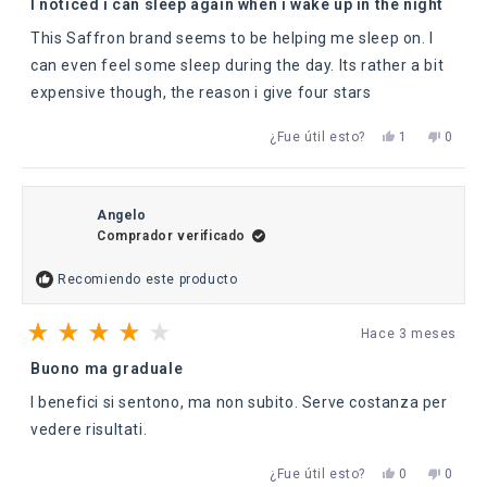
4
I noticed i can sleep again when i wake up in the night
de
5
This Saffron brand seems to be helping me sleep on. I
estrellas
can even feel some sleep during the day. Its rather a bit
expensive though, the reason i give four stars
Sí,
No,
¿Fue útil esto?
1
0
esta
persona
esta
perso
reseña
votó
reseña
votaro
de
sí
de
no
Ali
Ali
K.
K.
Angelo
fue
no
Comprador verificado
útil.
fue
útil.
Recomiendo este producto
Hace 3 meses
Calificado
4
Buono ma graduale
de
5
I benefici si sentono, ma non subito. Serve costanza per
estrellas
vedere risultati.
Sí,
No,
¿Fue útil esto?
0
0