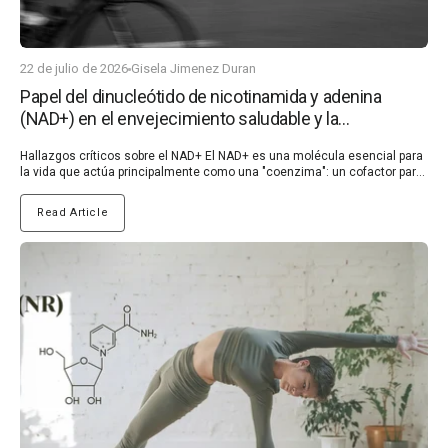
22 de julio de 2026
Gisela Jimenez Duran
Papel del dinucleótido de nicotinamida y adenina
(NAD+) en el envejecimiento saludable y la
prevención de enfermedades
Hallazgos críticos sobre el NAD+ El NAD+ es una molécula esencial para la vida que actúa principalmente como una "coenzima": un cofactor para las enzimas en las reacciones de oxidación-reducción (redox), facilitando la transferencia de átomos de hidrógeno. Esta transferencia es crucial para permitir que las células se adapten a cambios como el daño del ADN, las interrupciones del ritmo diario, las infecciones, la inflamación, la exposición a productos químicos extraños y uno de los más importantes: la disponibilidad de nutrientes y la producción de ATP, la principal moneda energética de la célula, esencial para el correcto funcionamiento de todas las células del cuerpo. Curiosamente, el NAD+ ha sido identificado como un vínculo clave que conecta el estrés oxidativo, la inflamación, la restricción calórica, el ejercicio, la reparación del ADN, la longevidad y la esperanza de vida saludable en general (1). Mantener niveles óptimos de NAD+ es, por lo tanto, vital para apoyar la salud metabólica. Esto es muy relevante en las sociedades modernas, donde factores del estilo de vida como los malos hábitos alimenticios, el estrés crónico, el sedentarismo, la falta de luz solar o la alta exposición a productos químicos contribuyen a una creciente prevalencia de la salud metabólica deteriorada (2, 3). La disfunción metabólica es una causa fundamental de la inflamación crónica, que con el tiempo puede conducir al desarrollo de enfermedades autoinmunes, condiciones que están aumentando a un ritmo alarmante cada año (4, 5). ¿Por qué se considera al NAD+ un sello distintivo del envejecimiento? Aunque la investigación del NAD+ se remonta a principios del siglo XX, el NAD+ ha ganado mucho interés en los últimos años, ya que ha sido identificado como un sello distintivo del envejecimiento. Los niveles de NAD+ disminuyen constantemente con la edad debido a la disminución de la síntesis de NAD+ y al aumento de su consumo, impulsado por la creciente demanda de NAD+ en las reacciones esenciales de oxidación-reducción celular (6). Es importante destacar que también se ha demostrado que los niveles de NAD+ disminuyen debido a la sobrealimentación, el consumo de alcohol, las infecciones virales y un estilo de vida sedentario en estudios clínicos y preclínicos (6,7). La disminución de los niveles de NAD+ conduce a alteraciones metabólicas y a un aumento de la susceptibilidad a enfermedades, como las enfermedades cardiovasculares, las enfermedades neurodegenerativas y el cáncer. Curiosamente, los estudios demostraron que la restauración de los niveles de NAD+ en animales viejos o enfermos promovía la salud y prolongaba la vida útil (1). El descubrimiento del papel crucial del NAD+ en el envejecimiento y la salud metabólica ha impulsado una mayor investigación en humanos y ha revelado su potencial terapéutico, impulsando el crecimiento de un mercado sustancial de moléculas que aumentan el NAD+, que han demostrado resultados clínicamente prometedores en la ralentización de los procesos relacionados con la edad y el aumento de la resistencia del cuerpo a muchas enfermedades autoinmunes como el Parkinson o la esclerosis múltiple, lo que prolonga la vida humana saludable (6). ¿Cuáles son las principales funciones del NAD+ en el cuerpo? El NAD+ actúa en muchos procesos críticos de nuestro cuerpo (6, 8, 9), incluyendo: Producción de energía celular: el NAD+ recolecta átomos de hidrógeno durante la glucólisis (descomposición del azúcar), la descomposición de ácidos grasos y el posterior ciclo del ácido tricarboxílico (TCA) —que ocurre en las mitocondrias—, lo que forma NADH. Luego, el NADH dona estos hidrógenos para producir ATP (la principal moneda energética de la célula) a través de la fosforilación oxidativa mitocondrial (OXPHOS). Además, el NAD+ apoya la biogénesis mitocondrial, el proceso de formación de nuevas mitocondrias, que es fundamental para la producción de energía y el metabolismo. Actividad de las sirtuinas y ciclo del ritmo diario de 24 horas (ritmo circadiano): el NAD+ desempeña un papel crucial en la regulación del ritmo circadiano del cuerpo al afectar directamente la transcripción de los genes del reloj a través de enzimas, como las sirtuinas (SIRT1/6). Las sirtuinas actúan como sensores intracelulares de NAD+ y se ha descrito que ayudan a modular el reloj circadiano, influyendo en el metabolismo, el sueño y la salud en general. Reparación del ADN: el NAD+ es esencial para activar enzimas conocidas como PARPs (poli(ADP-ribosa) polimerasas), que participan en la reparación del ADN dañado. Esta función ayuda a mantener la estabilidad genómica y previene la acumulación de daño en el ADN que contribuye al envejecimiento y al desarrollo de enfermedades. ¿Cómo se sintetiza y regula el NAD+? El NAD+ es uno de los metabolitos más comunes en el cuerpo humano y se encuentra en un estado homeostático de biosíntesis, consumo, reciclaje y degradación tanto a nivel celular como sistémico (Figura 1) (6). (En la figura acordada, se está generando una figura similar con la información a continuación) Figura 1. Las células de mamíferos pueden sintetizar NAD+ de novo a partir de triptófano por la vía de la quinurenina o de NA por la vía de Preiss-Handler, mientras que la mayor parte del NAD+ se recicla a través de vías de rescate de nicotinamida (NAM), NA, NR y NMN para mantener los niveles celulares de NAD+. El NAD+ puede reducirse a NADH en los procesos metabólicos, incluyendo la glucólisis, la oxidación de ácidos grasos y el ciclo de Krebs. Como cosustrato importante para varias modificaciones post-síntesis de macromoléculas fundamentales, el NAD+ puede escindirse ("degradarse") por enzimas que consumen NAD+, incluyendo: PARPs, sirtuinas, CD38 y SARM1, para generar NAM y ADP-ribosa. El precursor NR es importado por ENTs y transformado en NMN por NRK (6). Estrategias no farmacológicas para aumentar la biodisponibilidad del NAD+ Los niveles intracelulares de NAD+ se pueden aumentar de forma natural adoptando una serie de hábitos de vida, que sirven como medidas preventivas eficaces para ralentizar el proceso de envejecimiento. Hasta ahora, la investigación ha demostrado que el NAD+ puede aumentarse mediante el estrés energético, incluyendo la restricción calórica y de glucosa, así como el ejercicio (6, 10). Restricción calórica: Se ha demostrado que la restricción calórica ayuda a contrarrestar la disminución del ritmo circadiano relacionada con la edad –el ciclo de 24 horas del cuerpo– al mejorar el control circadiano del metabolismo del NAD+ y mejorar los cambios epigenéticos relacionados con NAD+/SIRT1. Se ha demostrado que tanto la restricción calórica a largo como a corto plazo reducen la rigidez arterial y mejoran la función endotelial. Además, otro estudio informó que la restricción calórica aumentaba los niveles de NAD+ y protegía el cerebro contra el envejecimiento y las enfermedades al reducir el estrés oxidativo y el daño celular. Ejercicio: El ejercicio ha ganado atención por su capacidad para aumentar potencialmente los niveles de NAD+ y la actividad de SIRT1, al aumentar la NAMPT. El entrenamiento regular eleva significativamente la proteína NAMPT en los músculos como una forma de responder al estrés energético, como se observa en un estudio con adultos sedentarios no obesos. Aumentar el NAD+ como estrategia terapéutica El agotamiento del NAD+ es una característica clave del envejecimiento y de los trastornos relacionados con la edad. Aumentar los niveles de NAD+ puede ralentizar el envejecimiento y combatir enfermedades, promoviendo una vida más larga y saludable. Terapéuticamente, el NAD+ se puede potenciar mediante la suplementación dietética de precursores de NAD+ como Trp, NA, NMN y NR, o mediante la inhibición de enzimas que consumen NAD+ (por ejemplo, PARP1, CD38) (6). Los precursores del NAD+, especialmente las moléculas solubles y biodisponibles por vía oral NR, NAM y niacina, han demostrado potencial terapéutico en ensayos clínicos en humanos. En particular, el NR se ha convertido en una de las opciones más populares debido a la gran cantidad de resultados clínicos beneficiosos en muchas enfermedades diferentes relacionadas con el NAD+ (consulte nuestro artículo sobre el NR para obtener más detalles). También se ha demostrado que el MNM se absorbe y se convierte rápidamente en NAD+ en órganos como los músculos, el hígado y los riñones, pero sus mecanismos de transporte celular siguen sin estar claros. Además, el MNM tiene significativamente menos estudios clínicos que el NR y otros precursores de NAD+ y ha mostrado algunos riesgos. Un estudio demostró que la inflamación inducida por NMN promovía el desarrollo de cáncer de páncreas, lo que destaca la necesidad de estudios de seguridad a largo plazo de los potenciadores de NAD+ de NMN (6, 11, 12). Conclusiones Los niveles de NAD+ regulan muchos procesos críticos, incluido el equilibrio energético celular, la estabilidad genómica, el metabolismo, las respuestas al estrés, el ritmo circadiano, la inflamación, la homeostasis redox y el equilibrio mitocondrial. Los niveles de NAD+ disminuyen constantemente con la edad, así como por los malos hábitos de vida modernos, como la sobrealimentación, el consumo de alcohol, las infecciones virales y un estilo de vida sedentario. La disminución de los niveles de NAD+ conduce a alteraciones metabólicas y a una mayor prevalencia de inflamación crónica que lleva a enfermedades autoinmunes. Aumentar el NAD+ a través de cambios en el estilo de vida, como el ejercicio o la restricción calórica, puede ofrecer una forma no farmacológica de promover un envejecimiento saludable al mejorar la resiliencia y extender la vida útil saludable. Los potenciadores farmacológicos de NAD+ aprobados clínicamente, siendo el NR el más estudiado, están descubriendo un amplio espectro de beneficios para la salud tanto en humanos sanos como enfermos, particularmente en patologías relacionadas con la deficiencia de NAD+, co
Read Article