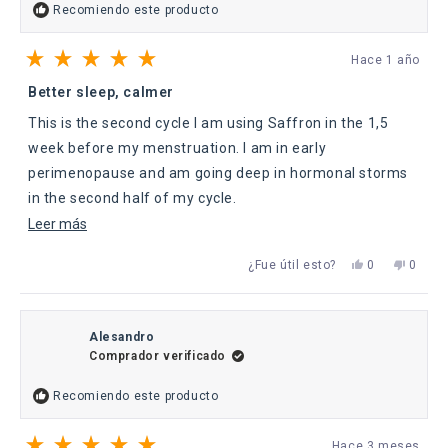
Recomiendo este producto
Hace 1 año
Calificado
5
Better sleep, calmer
de
5
This is the second cycle I am using Saffron in the 1,5
estrellas
week before my menstruation. I am in early
perimenopause and am going deep in hormonal storms
in the second half of my cycle.
Leer
Leer más
I've noticed I sleep better. I still feel stressed, but it
más
seems easier to deal with it. I am calmer in general.
Sí,
No,
¿Fue útil esto?
0
0
sobre
esta
personas
esta
perso
I take a break after my menstruation, so my body doesn't
reseña
votaron
reseña
votaro
esta
got used to it and I can keep the full benefits.
de
sí
de
no
Brenda
Brenda
reseña
H.
H.
Alesandro
fue
no
Comprador verificado
útil.
fue
útil.
Recomiendo este producto
Hace 3 meses