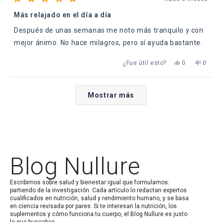
Calificado
5
Más relajado en el día a día
de
5
Después de unas semanas me noto más tranquilo y con
estrellas
mejor ánimo. No hace milagros, pero sí ayuda bastante.
Sí,
No,
¿Fue útil esto?
0
0
esta
personas
esta
perso
reseña
votaron
reseña
votaro
de
sí
de
no
Cargando...
Alesandro
Alesan
Mostrar más
fue
no
útil.
fue
útil.
Blog Nullure
Escribimos sobre salud y bienestar igual que formulamos:
partiendo de la investigación. Cada artículo lo redactan expertos
cualificados en nutrición, salud y rendimiento humano, y se basa
en ciencia revisada por pares. Si te interesan la nutrición, los
suplementos y cómo funciona tu cuerpo, el Blog Nullure es justo
lo que buscabas.