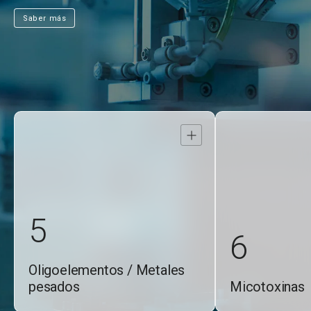
Saber más
Abrir
detalle
5
6
Oligoelementos / Metales
pesados
Micotoxinas