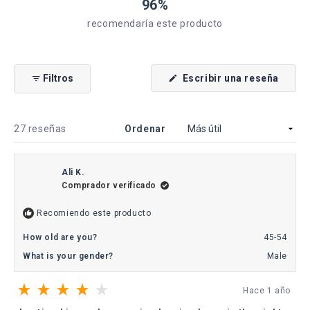
96%
recomendaría este producto
(Se
Filtros
Escribir una reseña
abre
en
una
nueva
venta
Cargando...
27 reseñas
Ordenar
Ali K.
Comprador verificado
Recomiendo este producto
How old are you?
45-54
What is your gender?
Male
Hace 1 año
Calificado