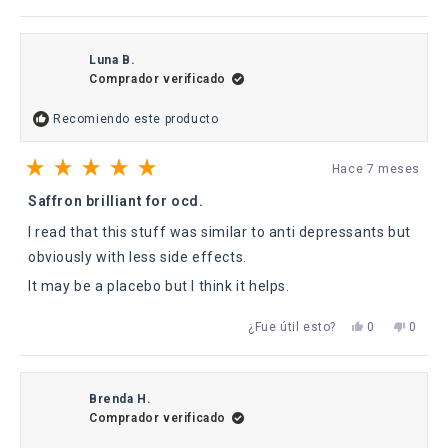
esta
personas
esta
perso
reseña
votaron
reseña
votaro
de
sí
de
no
Angelo
Angelo
fue
no
Luna B.
útil.
fue
Comprador verificado
útil.
Recomiendo este producto
Hace 7 meses
Calificado
5
Saffron brilliant for ocd.
de
5
I read that this stuff was similar to anti depressants but
estrellas
obviously with less side effects.
It may be a placebo but I think it helps.
Sí,
No,
¿Fue útil esto?
0
0
esta
personas
esta
perso
reseña
votaron
reseña
votaro
de
sí
de
no
Luna
Luna
B.
B.
Brenda H.
fue
no
Comprador verificado
útil.
fue
útil.