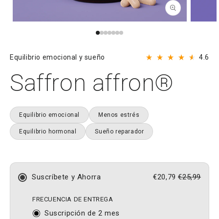
Abrir
Abrir
elemento
elemento
multimedia
multimedi
1
2
en
en
Ha
Equilibrio emocional y sueño
4.6
una
una
Calificado
cli
ventana
ventana
4.6
Saffron affron®
modal
modal
de
pa
5
de
estrellas
a
las
Equilibrio emocional
Menos estrés
re
Equilibrio hormonal
Sueño reparador
Suscríbete y Ahorra
€20,79
€25,99
FRECUENCIA DE ENTREGA
Suscripción de 2 mes