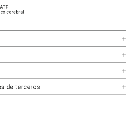
e ATP
co cerebral
diaria (1 cápsula):
g
ñana, preferiblemente en ayunas.
es de terceros
de forma independiente por un laboratorio externo
robiológicos, levaduras y mohos, y se verifica que
ADH se somete a pruebas anuales independientes
 una pureza superior a los estándares de la
sados, oligoelementos y microbiología.
patentada y resistente a los ácidos, desarrollada