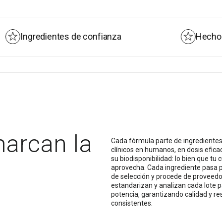
por Lonza para proteger los ing
estómago, de modo que una mayor
cuerpo.
dientes de confianza
• Certificaciones:
Hecho en España
NADH está certificado por The V
Sin gluten · Sin alérgenos · Elabo
Descargar certificado
marcan la
Cada fórmula parte de ingredientes
clínicos en humanos, en dosis efica
su biodisponibilidad: lo bien que tu 
aprovecha. Cada ingrediente pasa p
de selección y procede de proveed
estandarizan y analizan cada lote pa
potencia, garantizando calidad y re
consistentes.