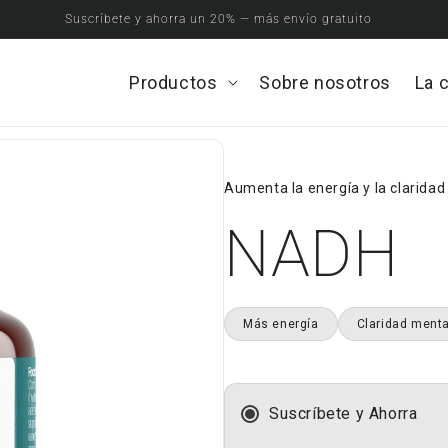
Suscríbete y ahorra un 20% — más envío gratuito
Productos
Open
Sobre nosotros
La 
Productos
menu
Aumenta la energía y la clarida
NADH
Más energía
Claridad menta
Suscríbete y Ahorra