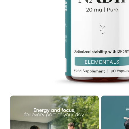
Abrir
elemento
multimedia
1
en
una
ventana
modal