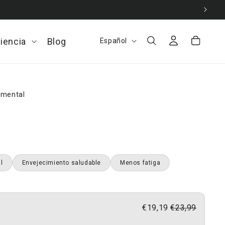
Iniciar
I
Carrito
ciencia
Open
Blog
Español
sesión
d
La
ciencia
i
menu
o
d mental
m
a
l
Envejecimiento saludable
Menos fatiga
€19,19
€23,99