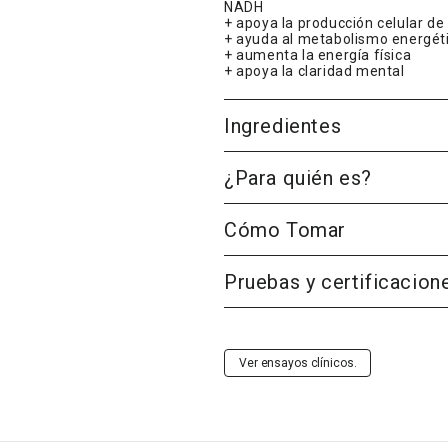
NADH
+ apoya la producción celular d
+ ayuda al metabolismo energéti
+ aumenta la energía física
+ apoya la claridad mental
Ingredientes
Datos del suplemento por ración 
¿Para quién es?
NADH_________________ 20m
Cómo Tomar
Tome 1 cápsula al día por la ma
Pruebas y certificacion
• Pruebas de terceros:
Cada lote de NADH es analizado 
para detectar contaminantes mic
no contiene OGM. Además, el N
Ver ensayos clínicos.
con AGROLAB LUFA para verificar
industria, incluyendo metales pe
• Patentes:
DRcaps® es una cápsula vegetal 