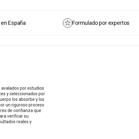
redientes sensibles a medida que pasan por el
 parte de lo que contiene llegue intacto a su
Formulado por expertos
egan Society.
rado sin aditivos.
 avalados por estudios
ces y seleccionados por
cuerpo los absorbe y los
or un riguroso proceso
ores de confianza que
ra verificar su
sultados reales y