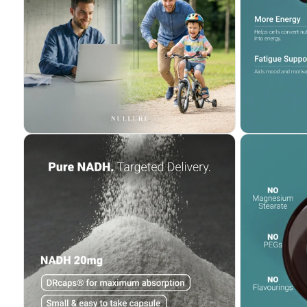
Abrir
Abrir
elemento
elemento
multimedia
multimedia
2
3
en
en
una
una
ventana
ventana
modal
modal