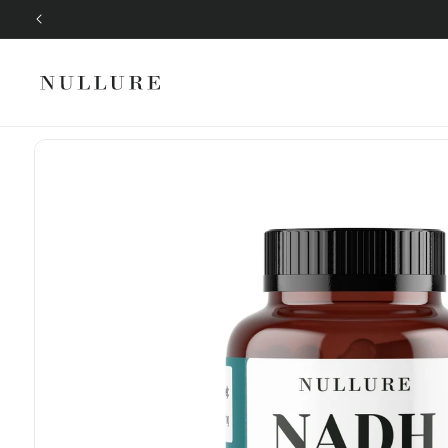
Ir
directamente
al contenido
Ir
directamente
a la
información
del producto