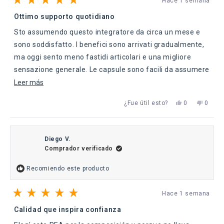
Hace 1 semana
Calificado
5
Ottimo supporto quotidiano
de
5
Sto assumendo questo integratore da circa un mese e
estrellas
sono soddisfatto. I benefici sono arrivati gradualmente,
ma oggi sento meno fastidi articolari e una migliore
sensazione generale. Le capsule sono facili da assumere
e il prodotto trasmette qualità.
Leer
Leer más
más
Sí,
No,
¿Fue útil esto?
0
0
sobre
esta
personas
esta
perso
reseña
votaron
reseña
votaro
esta
de
sí
de
no
Franci
Franci
reseña
fue
no
Diego V.
útil.
fue
Comprador verificado
útil.
Recomiendo este producto
Hace 1 semana
Calificado
5
Calidad que inspira confianza
de
5