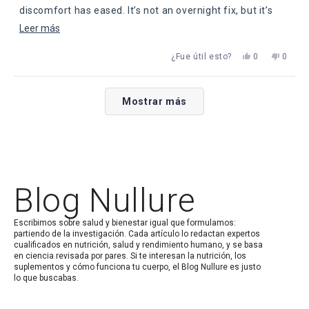
discomfort has eased. It’s not an overnight fix, but it’s
been worth the patience.
Leer
Leer más
más
Sí,
No,
¿Fue útil esto?
0
0
sobre
esta
personas
esta
perso
reseña
votaron
reseña
votaro
esta
de
sí
de
no
Cargando...
Lauren
Lauren
reseña
Mostrar más
fue
no
útil.
fue
útil.
Blog Nullure
Escribimos sobre salud y bienestar igual que formulamos:
partiendo de la investigación. Cada artículo lo redactan expertos
cualificados en nutrición, salud y rendimiento humano, y se basa
en ciencia revisada por pares. Si te interesan la nutrición, los
suplementos y cómo funciona tu cuerpo, el Blog Nullure es justo
lo que buscabas.