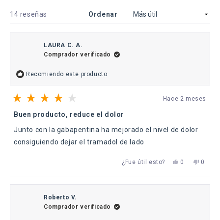
nueva
venta
Cargando...
14 reseñas
Ordenar
LAURA C. A.
Comprador verificado
Recomiendo este producto
Hace 2 meses
Calificado
4
Buen producto, reduce el dolor
de
5
Junto con la gabapentina ha mejorado el nivel de dolor
estrellas
consiguiendo dejar el tramadol de lado
Sí,
No,
¿Fue útil esto?
0
0
esta
personas
esta
perso
reseña
votaron
reseña
votaro
de
sí
de
no
LAURA
LAURA
C.
C.
Roberto V.
A.
A.
Comprador verificado
fue
no
útil.
fue