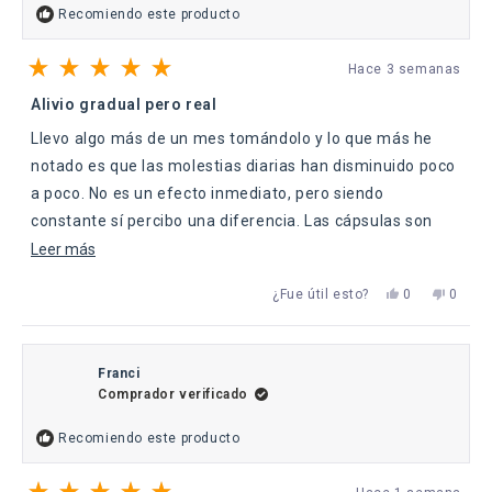
útil.
Recomiendo este producto
Hace 3 semanas
Calificado
5
Alivio gradual pero real
de
5
Llevo algo más de un mes tomándolo y lo que más he
estrellas
notado es que las molestias diarias han disminuido poco
a poco. No es un efecto inmediato, pero siendo
constante sí percibo una diferencia. Las cápsulas son
fáciles de tomar y me gusta que la fórmula sea limpia.
Leer
Leer más
más
Sí,
No,
¿Fue útil esto?
0
0
sobre
esta
personas
esta
perso
reseña
votaron
reseña
votaro
esta
de
sí
de
no
Roberto
Robert
reseña
V.
V.
Franci
fue
no
Comprador verificado
útil.
fue
útil.
Recomiendo este producto