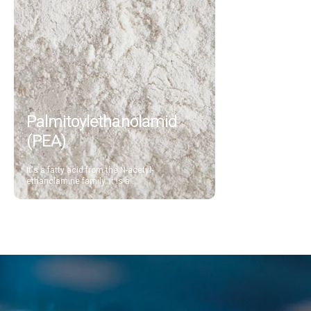
Palmitoylethanolamid
(PEA)
It's a fatty acid from the N-acetyl-
ethanolamine family. It is a...