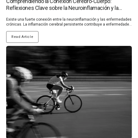
Comprendiendo la Conexión Cerebro-Cuerpo:
Reflexiones Clave sobre la Neuroinflamación y la
Salud Intestinal | Nullure
Existe una fuerte conexión entre la neuroinflamación y las enfermedades crónicas. La inflamación cerebral persistente contribuye a enfermedades neurodegenerativas como el Parkinson y el Alzheimer, así como a problemas de salud mental como la depresión y la ansiedad. Enfermedades como la diabetes y las enfermedades cardíacas, que causan inflamación sistémica, también pueden desencadenar inflamación cerebral, creando un ciclo dañino. Al reducir la inflamación, podemos apoyar la salud cerebral y potencialmente prevenir o ralentizar la progresión de enfermedades crónicas. En este artículo, profundizamos en aspectos clave de estos sistemas interconectados. Explore qué es la neuroinflamación, su vínculo con las enfermedades crónicas y formas prácticas de controlarla. Además, examinaremos el eje intestino-cerebro, destacando cómo la salud intestinal afecta el bienestar mental y discutiendo el apoyo dietético y suplementario para obtener mejores resultados. Por qué la neuroinflamación es importante y cómo manejarla ¿Qué es la neuroinflamación? La neuroinflamación se refiere a la respuesta del sistema inmunológico dentro del sistema nervioso central (SNC), particularmente el cerebro y la médula espinal. Si bien la inflamación es un mecanismo natural para combatir infecciones o lesiones, la inflamación crónica en el cerebro puede provocar problemas importantes. Es impulsada por la sobreactivación de la microglia, las células inmunes residentes del cerebro, que liberan moléculas inflamatorias como citocinas y quimiocinas. (1, 2) Este estado inflamatorio prolongado altera el equilibrio de la salud cerebral, lo que afecta la comunicación neuronal y daña el tejido cerebral. Con el tiempo, puede provocar problemas de salud cognitiva, incluida la pérdida de memoria y una disminución de la agudeza mental. Comprender qué es la neuroinflamación y por qué es importante es crucial para mitigar su impacto. (2) Vínculo entre la neuroinflamación y las enfermedades crónicas Existe una fuerte conexión entre la neuroinflamación y las enfermedades crónicas. Las investigaciones indican que la inflamación cerebral persistente es un factor que contribuye a las enfermedades neurodegenerativas como el Alzheimer y el Parkinson. También exacerba el deterioro cognitivo, la depresión y la ansiedad, mostrando sus efectos de gran alcance en la salud mental y física. (3, 4, 5) Las enfermedades crónicas, incluidas la diabetes, las afecciones cardiovasculares y los trastornos autoinmunes, a menudo implican inflamación sistémica, que puede extenderse al SNC. Esta relación bidireccional destaca la importancia de controlar la inflamación tanto a nivel sistémico como neuronal. (3, 4) Desencadenantes de la neuroinflamación La neuroinflamación puede ser desencadenada por varios factores, muchos de los cuales están relacionados con los estilos de vida modernos. Comprender estas causas y desencadenantes de la inflamación cerebral es fundamental para la prevención y el manejo. Estrés crónico: El estrés persistente sobreestimula el eje hipotalámico-pituitario-suprarrenal (HPA), lo que lleva a niveles elevados de cortisol. Con el tiempo, esto puede activar la microglia y contribuir a la inflamación cerebral. (6, 7) Dieta deficiente: Las dietas ricas en azúcares refinados, grasas trans y alimentos procesados promueven la inflamación sistémica, que puede cruzar al cerebro. Estos alimentos que causan neuroinflamación a menudo alteran el microbioma intestinal, empeorando la conexión intestino-cerebro. (8, 9) Infecciones: Las infecciones virales, bacterianas o fúngicas pueden provocar una respuesta inmunitaria en el sistema nervioso central, lo que lleva a una inflamación prolongada si no se resuelve. (10) Toxinas ambientales: La exposición a contaminantes, metales pesados y pesticidas puede inducir estrés oxidativo y dañar las neuronas, alimentando aún más los síntomas de neuroinflamación. (11, 12) Trastornos del sueño: La mala calidad del sueño o el insomnio crónico alteran el proceso de desintoxicación natural del cerebro, lo que permite que se acumulen compuestos inflamatorios. (13) Enfermedades crónicas: Las afecciones como la obesidad, la diabetes y las enfermedades cardiovasculares a menudo implican una inflamación sistémica que puede exacerbar la inflamación cerebral. (14, 15) Consejos prácticos para controlar la neuroinflamación Reducir la neuroinflamación de forma natural implica ajustes en el estilo de vida y estrategias específicas. Así es como podemos tomar el control: Adoptar una dieta antiinflamatoria: Concéntrese en una dieta para la salud cerebral rica en alimentos integrales, como vegetales de hojas verdes, bayas, pescado graso y nueces. Estos proporcionan antioxidantes y ácidos grasos omega-3 que combaten la inflamación. Evite los alimentos altamente procesados y el exceso de azúcar. (16, 17) Incorporar suplementos antiinflamatorios: Suplementos como la curcumina, los ácidos grasos omega-3 y el azafrán son conocidos por reducir la inflamación. Agregar los mejores suplementos para reducir la inflamación cerebral puede respaldar la salud cognitiva a largo plazo. (18, 19) Priorizar la salud intestinal: Mantener un microbioma intestinal equilibrado con probióticos para la salud mental y prebióticos puede ayudar a reducir la inflamación sistémica y cerebral. Un intestino sano fortalece la conexión intestino-cerebro, previniendo que la inflamación se propague al cerebro. (20) Manejar el estrés: Practicar la atención plena, la meditación o el yoga puede regular el eje HPA y reducir los niveles de cortisol. Una mente tranquila apoya una mejor salud cerebral y minimiza la inflamación. (21) Mejorar la higiene del sueño: Asegúrese de dormir de 7 a 9 horas de calidad cada noche. El sueño profundo ayuda al cerebro a eliminar productos de desecho y compuestos inflamatorios. (22, 23) Hacer ejercicio regularmente: La actividad física moderada reduce la inflamación sistémica y mejora el flujo sanguíneo al cerebro, apoyando tanto la salud cerebral como el nervio vago para una mejor comunicación entre el intestino y el cerebro. (24) Limitar la exposición a toxinas: Minimice el contacto con contaminantes ambientales y opte por alimentos orgánicos cuando sea posible para reducir la inflamación cerebral inducida por toxinas. (25) La conexión intestino-cerebro: una inmersión más profunda La conexión intestino-cerebro es una red de comunicación bidireccional entre el sistema nervioso central y el intestino, a menudo denominado el "segundo cerebro". Esta conexión es vital para regular el estado de ánimo, la cognición y la salud mental en general. Exploremos el eje intestino-cerebro y su profundo impacto en nuestro bienestar. (26) Comprender el eje intestino-cerebro El eje intestino-cerebro es el vínculo bidireccional entre el intestino y el cerebro, mediado por el nervio vago, las hormonas y el sistema inmunológico. El intestino alberga trillones de microorganismos conocidos colectivamente como el microbioma intestinal, que desempeñan un papel fundamental en la salud cerebral y cognitiva. Comunicación del nervio vago: Este nervio actúa como una autopista, transmitiendo señales entre el intestino y el cerebro. Por ejemplo, la inflamación en el intestino puede enviar señales de estrés al cerebro, afectando el estado de ánimo y la cognición. (27, 28) Papel del microbioma intestinal: Un microbioma intestinal equilibrado apoya la producción de neurotransmisores como la serotonina y la dopamina, que son cruciales para la estabilidad emocional y mental. (29) Intestino permeable e inflamación: Un revestimiento intestinal comprometido, a menudo llamado "intestino permeable", permite que sustancias dañinas entren en el torrente sanguíneo. Esto puede desencadenar una inflamación sistémica, que en última instancia afecta la salud cerebral. (30, 31) Comprender el eje intestino-cerebro y su papel en la salud es clave para mejorar la resiliencia mental y física. Cómo la salud intestinal afecta la salud mental Un intestino sano es esencial para mantener una mente equilibrada. He aquí cómo:Apoya la producción de serotonina: Alrededor del 90-95% de la serotonina, la hormona del "bienestar", se produce en el intestino. Un intestino poco saludable puede alterar su producción, contribuyendo a la ansiedad y la depresión. (32, 33, 34, 35) Reduce la inflamación sistémica: Un intestino sano limita la inflamación sistémica, protegiendo el cerebro del daño inflamatorio que puede afectar la salud cognitiva y la regulación emocional. (36, 37) Regula las respuestas al estrés: Un microbioma intestinal equilibrado ayuda a regular el eje HPA, minimizando las respuestas al estrés y apoyando el nervio vago para una mejor salud mental. (33) Protege contra la depresión: Los estudios han demostrado un vínculo directo entre el microbioma intestinal y la depresión, destacando la necesidad de priorizar la salud intestinal para el bienestar mental. (32, 38) Principales apoyos dietéticos y suplementarios para la salud intestinal Para fortalecer la conexión intestino-cerebro y promover el bienestar mental, considere estos enfoques dietéticos y suplementarios: Probióticos: Alimentos como el yogur, el kéfir y las verduras fermentadas introducen bacterias beneficiosas en el intestino. Agregar probióticos para la salud mental puede mejorar el estado de ánimo y reducir la ansiedad. (39, 40) Prebióticos: Se encuentran en una variedad de alimentos ricos en fibra, como frutas, verduras y legumbres. Los prebióticos sirven como alimento para las bacterias intestinales beneficiosas, lo que fomenta un microbioma saludable y robusto. Cuanta más variedad obtenga, mejor para apoyar la diversidad de su microbioma. (41, 42) Alimentos antiinflamatorios: Incluya alimentos ricos en ácidos grasos omega-3 (p. ej., salmón, nueces) y polifenoles (p. ej., bayas, té verde) para reducir la inflamación y proteger la sa
Read Article