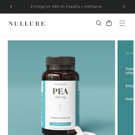
Ir
directamente
atuito
Entrega en 48h en España y Alemania.
al contenido
Carrito
Ir
directamente
a la
información
del producto