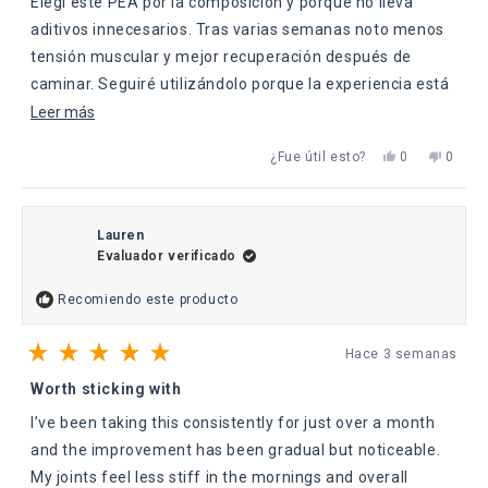
Elegí este PEA por la composición y porque no lleva
estrellas
aditivos innecesarios. Tras varias semanas noto menos
tensión muscular y mejor recuperación después de
caminar. Seguiré utilizándolo porque la experiencia está
siendo muy positiva.
Leer
Leer más
más
Sí,
No,
¿Fue útil esto?
0
0
sobre
esta
personas
esta
perso
reseña
votaron
reseña
votaro
esta
de
sí
de
no
Diego
Diego
reseña
V.
V.
Lauren
fue
no
Evaluador verificado
útil.
fue
útil.
Recomiendo este producto
Hace 3 semanas
Calificado
5
Worth sticking with
de
5
I’ve been taking this consistently for just over a month
estrellas
and the improvement has been gradual but noticeable.
My joints feel less stiff in the mornings and overall