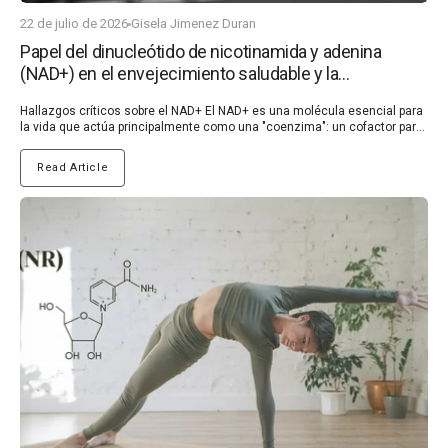
22 de julio de 2026
Gisela Jimenez Duran
Papel del dinucleótido de nicotinamida y adenina
(NAD+) en el envejecimiento saludable y la
prevención de enfermedades
Hallazgos críticos sobre el NAD+ El NAD+ es una molécula esencial para la vida que actúa principalmente como una "coenzima": un cofactor para las enzimas en las reacciones de oxidación-reducción (redox), facilitando la transferencia de átomos de hidrógeno. Esta transferencia es crucial para permitir que las células se adapten a cambios como el daño del ADN, las interrupciones del ritmo diario, las infecciones, la inflamación, la exposición a productos químicos extraños y uno de los más importantes: la disponibilidad de nutrientes y la producción de ATP, la principal moneda energética de la célula, esencial para el correcto funcionamiento de todas las células del cuerpo. Curiosamente, el NAD+ ha sido identificado como un vínculo clave que conecta el estrés oxidativo, la inflamación, la restricción calórica, el ejercicio, la reparación del ADN, la longevidad y la esperanza de vida saludable en general (1). Mantener niveles óptimos de NAD+ es, por lo tanto, vital para apoyar la salud metabólica. Esto es muy relevante en las sociedades modernas, donde factores del estilo de vida como los malos hábitos alimenticios, el estrés crónico, el sedentarismo, la falta de luz solar o la alta exposición a productos químicos contribuyen a una creciente prevalencia de la salud metabólica deteriorada (2, 3). La disfunción metabólica es una causa fundamental de la inflamación crónica, que con el tiempo puede conducir al desarrollo de enfermedades autoinmunes, condiciones que están aumentando a un ritmo alarmante cada año (4, 5). ¿Por qué se considera al NAD+ un sello distintivo del envejecimiento? Aunque la investigación del NAD+ se remonta a principios del siglo XX, el NAD+ ha ganado mucho interés en los últimos años, ya que ha sido identificado como un sello distintivo del envejecimiento. Los niveles de NAD+ disminuyen constantemente con la edad debido a la disminución de la síntesis de NAD+ y al aumento de su consumo, impulsado por la creciente demanda de NAD+ en las reacciones esenciales de oxidación-reducción celular (6). Es importante destacar que también se ha demostrado que los niveles de NAD+ disminuyen debido a la sobrealimentación, el consumo de alcohol, las infecciones virales y un estilo de vida sedentario en estudios clínicos y preclínicos (6,7). La disminución de los niveles de NAD+ conduce a alteraciones metabólicas y a un aumento de la susceptibilidad a enfermedades, como las enfermedades cardiovasculares, las enfermedades neurodegenerativas y el cáncer. Curiosamente, los estudios demostraron que la restauración de los niveles de NAD+ en animales viejos o enfermos promovía la salud y prolongaba la vida útil (1). El descubrimiento del papel crucial del NAD+ en el envejecimiento y la salud metabólica ha impulsado una mayor investigación en humanos y ha revelado su potencial terapéutico, impulsando el crecimiento de un mercado sustancial de moléculas que aumentan el NAD+, que han demostrado resultados clínicamente prometedores en la ralentización de los procesos relacionados con la edad y el aumento de la resistencia del cuerpo a muchas enfermedades autoinmunes como el Parkinson o la esclerosis múltiple, lo que prolonga la vida humana saludable (6). ¿Cuáles son las principales funciones del NAD+ en el cuerpo? El NAD+ actúa en muchos procesos críticos de nuestro cuerpo (6, 8, 9), incluyendo: Producción de energía celular: el NAD+ recolecta átomos de hidrógeno durante la glucólisis (descomposición del azúcar), la descomposición de ácidos grasos y el posterior ciclo del ácido tricarboxílico (TCA) —que ocurre en las mitocondrias—, lo que forma NADH. Luego, el NADH dona estos hidrógenos para producir ATP (la principal moneda energética de la célula) a través de la fosforilación oxidativa mitocondrial (OXPHOS). Además, el NAD+ apoya la biogénesis mitocondrial, el proceso de formación de nuevas mitocondrias, que es fundamental para la producción de energía y el metabolismo. Actividad de las sirtuinas y ciclo del ritmo diario de 24 horas (ritmo circadiano): el NAD+ desempeña un papel crucial en la regulación del ritmo circadiano del cuerpo al afectar directamente la transcripción de los genes del reloj a través de enzimas, como las sirtuinas (SIRT1/6). Las sirtuinas actúan como sensores intracelulares de NAD+ y se ha descrito que ayudan a modular el reloj circadiano, influyendo en el metabolismo, el sueño y la salud en general. Reparación del ADN: el NAD+ es esencial para activar enzimas conocidas como PARPs (poli(ADP-ribosa) polimerasas), que participan en la reparación del ADN dañado. Esta función ayuda a mantener la estabilidad genómica y previene la acumulación de daño en el ADN que contribuye al envejecimiento y al desarrollo de enfermedades. ¿Cómo se sintetiza y regula el NAD+? El NAD+ es uno de los metabolitos más comunes en el cuerpo humano y se encuentra en un estado homeostático de biosíntesis, consumo, reciclaje y degradación tanto a nivel celular como sistémico (Figura 1) (6). (En la figura acordada, se está generando una figura similar con la información a continuación) Figura 1. Las células de mamíferos pueden sintetizar NAD+ de novo a partir de triptófano por la vía de la quinurenina o de NA por la vía de Preiss-Handler, mientras que la mayor parte del NAD+ se recicla a través de vías de rescate de nicotinamida (NAM), NA, NR y NMN para mantener los niveles celulares de NAD+. El NAD+ puede reducirse a NADH en los procesos metabólicos, incluyendo la glucólisis, la oxidación de ácidos grasos y el ciclo de Krebs. Como cosustrato importante para varias modificaciones post-síntesis de macromoléculas fundamentales, el NAD+ puede escindirse ("degradarse") por enzimas que consumen NAD+, incluyendo: PARPs, sirtuinas, CD38 y SARM1, para generar NAM y ADP-ribosa. El precursor NR es importado por ENTs y transformado en NMN por NRK (6). Estrategias no farmacológicas para aumentar la biodisponibilidad del NAD+ Los niveles intracelulares de NAD+ se pueden aumentar de forma natural adoptando una serie de hábitos de vida, que sirven como medidas preventivas eficaces para ralentizar el proceso de envejecimiento. Hasta ahora, la investigación ha demostrado que el NAD+ puede aumentarse mediante el estrés energético, incluyendo la restricción calórica y de glucosa, así como el ejercicio (6, 10). Restricción calórica: Se ha demostrado que la restricción calórica ayuda a contrarrestar la disminución del ritmo circadiano relacionada con la edad –el ciclo de 24 horas del cuerpo– al mejorar el control circadiano del metabolismo del NAD+ y mejorar los cambios epigenéticos relacionados con NAD+/SIRT1. Se ha demostrado que tanto la restricción calórica a largo como a corto plazo reducen la rigidez arterial y mejoran la función endotelial. Además, otro estudio informó que la restricción calórica aumentaba los niveles de NAD+ y protegía el cerebro contra el envejecimiento y las enfermedades al reducir el estrés oxidativo y el daño celular. Ejercicio: El ejercicio ha ganado atención por su capacidad para aumentar potencialmente los niveles de NAD+ y la actividad de SIRT1, al aumentar la NAMPT. El entrenamiento regular eleva significativamente la proteína NAMPT en los músculos como una forma de responder al estrés energético, como se observa en un estudio con adultos sedentarios no obesos. Aumentar el NAD+ como estrategia terapéutica El agotamiento del NAD+ es una característica clave del envejecimiento y de los trastornos relacionados con la edad. Aumentar los niveles de NAD+ puede ralentizar el envejecimiento y combatir enfermedades, promoviendo una vida más larga y saludable. Terapéuticamente, el NAD+ se puede potenciar mediante la suplementación dietética de precursores de NAD+ como Trp, NA, NMN y NR, o mediante la inhibición de enzimas que consumen NAD+ (por ejemplo, PARP1, CD38) (6). Los precursores del NAD+, especialmente las moléculas solubles y biodisponibles por vía oral NR, NAM y niacina, han demostrado potencial terapéutico en ensayos clínicos en humanos. En particular, el NR se ha convertido en una de las opciones más populares debido a la gran cantidad de resultados clínicos beneficiosos en muchas enfermedades diferentes relacionadas con el NAD+ (consulte nuestro artículo sobre el NR para obtener más detalles). También se ha demostrado que el MNM se absorbe y se convierte rápidamente en NAD+ en órganos como los músculos, el hígado y los riñones, pero sus mecanismos de transporte celular siguen sin estar claros. Además, el MNM tiene significativamente menos estudios clínicos que el NR y otros precursores de NAD+ y ha mostrado algunos riesgos. Un estudio demostró que la inflamación inducida por NMN promovía el desarrollo de cáncer de páncreas, lo que destaca la necesidad de estudios de seguridad a largo plazo de los potenciadores de NAD+ de NMN (6, 11, 12). Conclusiones Los niveles de NAD+ regulan muchos procesos críticos, incluido el equilibrio energético celular, la estabilidad genómica, el metabolismo, las respuestas al estrés, el ritmo circadiano, la inflamación, la homeostasis redox y el equilibrio mitocondrial. Los niveles de NAD+ disminuyen constantemente con la edad, así como por los malos hábitos de vida modernos, como la sobrealimentación, el consumo de alcohol, las infecciones virales y un estilo de vida sedentario. La disminución de los niveles de NAD+ conduce a alteraciones metabólicas y a una mayor prevalencia de inflamación crónica que lleva a enfermedades autoinmunes. Aumentar el NAD+ a través de cambios en el estilo de vida, como el ejercicio o la restricción calórica, puede ofrecer una forma no farmacológica de promover un envejecimiento saludable al mejorar la resiliencia y extender la vida útil saludable. Los potenciadores farmacológicos de NAD+ aprobados clínicamente, siendo el NR el más estudiado, están descubriendo un amplio espectro de beneficios para la salud tanto en humanos sanos como enfermos, particularmente en patologías relacionadas con la deficiencia de NAD+, co
Read Article