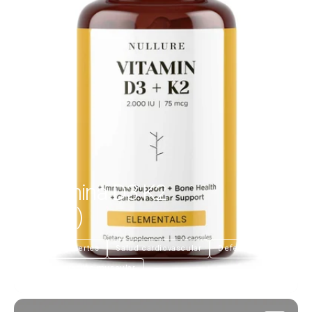
Vitamina D3 K2
(MK7)
€21,99
Huesos fuertes
Salud cardiovascular
Defensas
Recuperación muscular
Shilajit