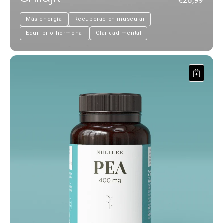
€28,99
Más energía
Recuperación muscular
Equilibrio hormonal
Claridad mental
PEA