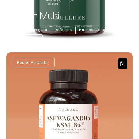
Vegan Multi
€28,99
Nutrición vegana
Defensas
Huesos fuertes
Más energía
Ashwagandha KSM 66®
Bester Verkäufer