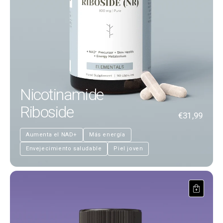
Nicotinamide
Riboside
€31,99
Aumenta el NAD+
Más energía
Envejecimiento saludable
Piel joven
Gedächtnis & Fokus