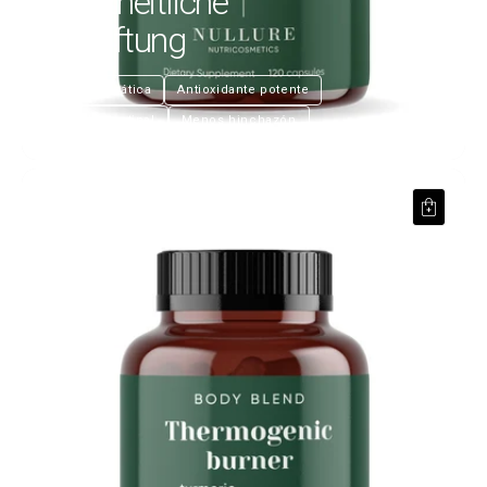
Ganzheitliche
Entgiftung
€25,99
Salud hepática
Antioxidante potente
Salud intestinal
Menos hinchazón
Thermogener Brenner