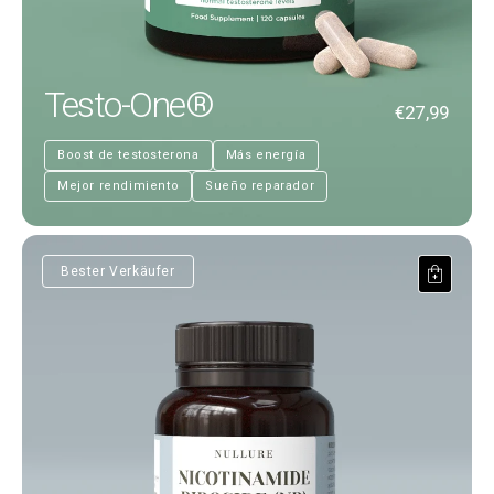
Testo-One®
€27,99
Boost de testosterona
Más energía
Mejor rendimiento
Sueño reparador
Nicotinamide Riboside
Bester Verkäufer