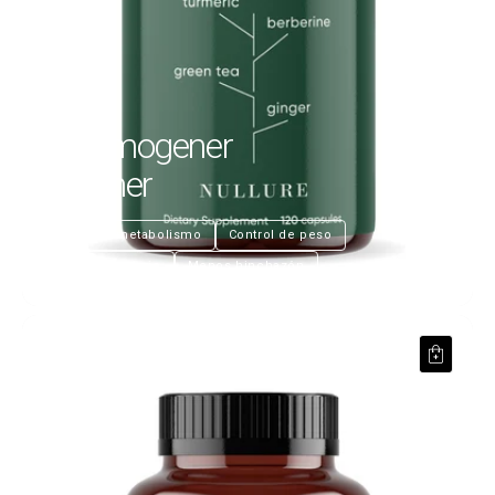
Thermogener
Brenner
€29,99
Activa el metabolismo
Control de peso
Antiinflamatorio
Menos hinchazón
Haut Kollagen