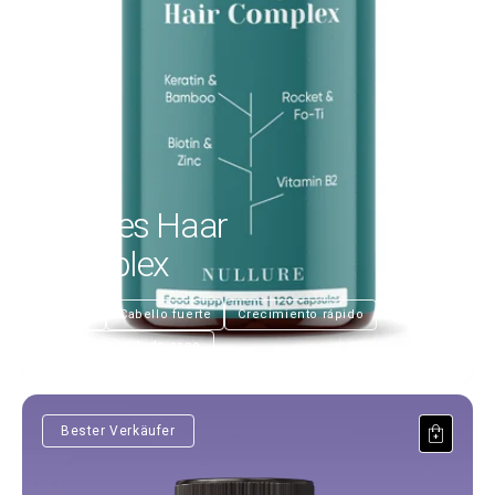
Starkes Haar
Komplex
€25,99
Nutre
Cabello fuerte
Crecimiento rápido
Cuero cabelludo sano
Saffron affron®
Bester Verkäufer