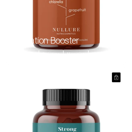
Hydration Booster
€26,99
Hidratación
Piel joven
Mineraliza
Piel radiante
Starkes Haar Komplex