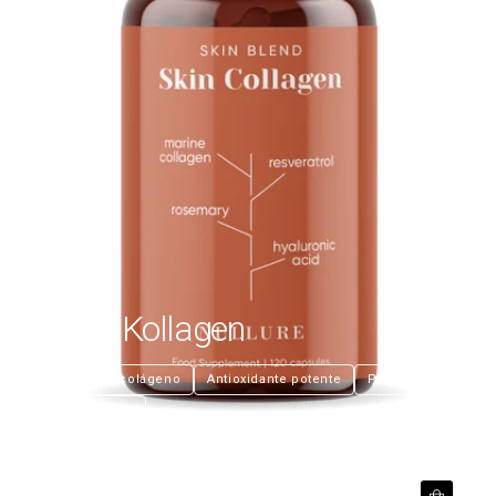
Haut Kollagen
€26,99
Boost de colágeno
Antioxidante potente
Piel joven
Hidratación
Rodhiola Rosea