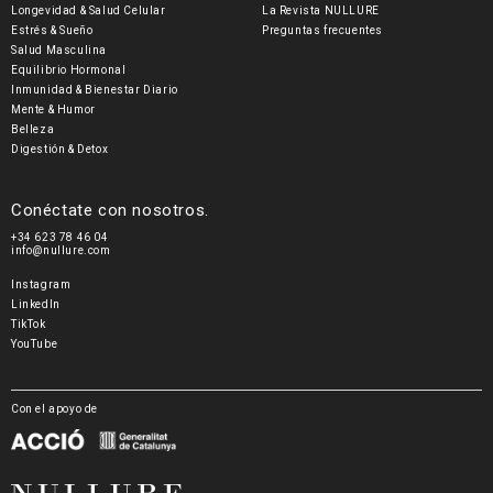
Longevidad & Salud Celular
La Revista NULLURE
Estrés & Sueño
Preguntas frecuentes
Salud Masculina
Equilibrio Hormonal
Inmunidad & Bienestar Diario
Mente & Humor
Belleza
Digestión & Detox
Conéctate con nosotros.
+34 623 78 46 04
info@nullure.com
Instagram
LinkedIn
TikTok
YouTube
Con el apoyo de