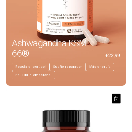
Ashwagandha KSM
66®
€22,99
Regula el cortisol
Sueño reparador
Más energía
Equilibrio emocional
Vitamina D3 K2 (MK7)