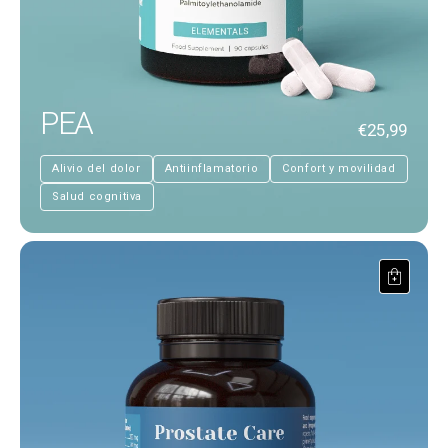
PEA
€25,99
Alivio del dolor
Antiinflamatorio
Confort y movilidad
Salud cognitiva
Prostate Care