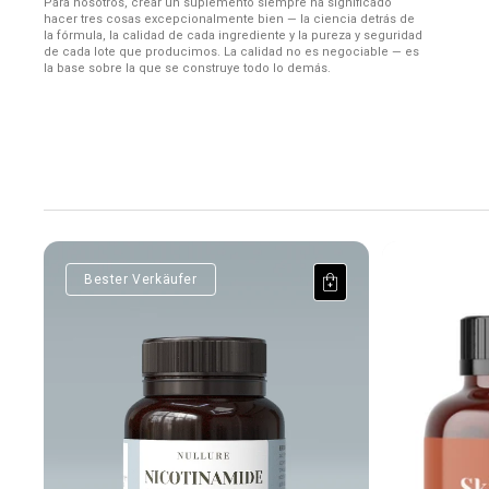
Para nosotros, crear un suplemento siempre ha significado
hacer tres cosas excepcionalmente bien — la ciencia detrás de
la fórmula, la calidad de cada ingrediente y la pureza y seguridad
de cada lote que producimos. La calidad no es negociable — es
la base sobre la que se construye todo lo demás.
Nicotinamide Riboside
Haut Kollage
Filtrar
Bester Verkäufer
Ordenar por:
4 productos