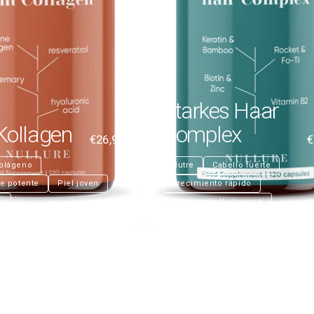
Starkes Haar
Kollagen
Komplex
€26,99
€
colágeno
Nutre
Cabello fuerte
te potente
Piel joven
Crecimiento rápido
n
Cuero cabelludo sano