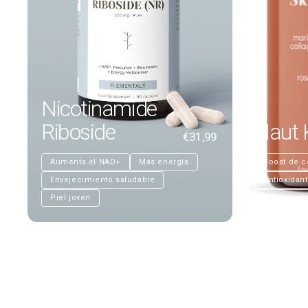
Nicotinamide
Riboside
Haut 
€31,99
Aumenta el NAD+
Más energía
Boost de 
Envejecimiento saludable
Antioxidan
Piel joven
Hidratació