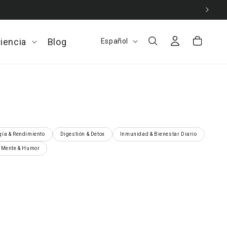
Iniciar
I
Carrito
ciencia
Open
Blog
Español
sesión
d
La
ciencia
i
menu
o
m
a
gía & Rendimiento
Digestión & Detox
Inmunidad & Bienestar Diario
Mente & Humor