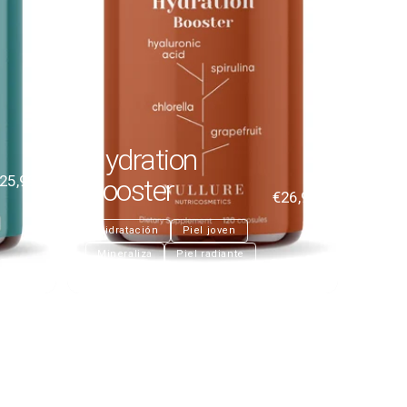
Hydration
25,99
Booster
€26,99
Hidratación
Piel joven
Mineraliza
Piel radiante