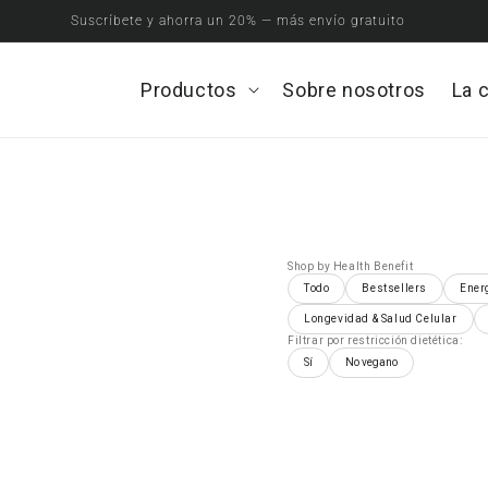
Suscríbete y ahorra un 20% — más envío gratuito
Productos
Open
Sobre nosotros
La 
Productos
menu
Shop by Health Benefit
Todo
Bestsellers
Ener
Longevidad & Salud Celular
Filtrar por restricción dietética:
Sí
No vegano