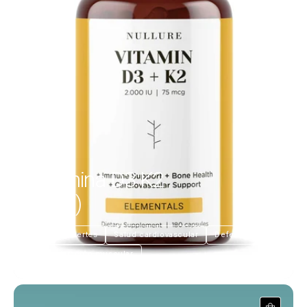
Vitamina D3 K2
(MK7)
€21,99
Huesos fuertes
Salud cardiovascular
Defensas
Recuperación muscular
PEA