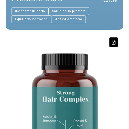
€27,99
Bienestar urinario
Salud de la próstata
Equilibrio hormonal
Antiinflamatorio
Strong Hair Complex