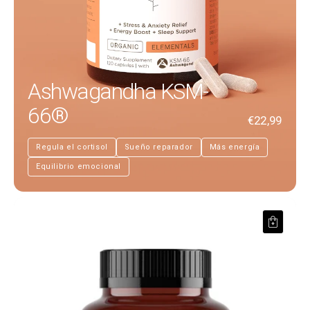
Ashwagandha KSM-
66®
€22,99
Regula el cortisol
Sueño reparador
Más energía
Equilibrio emocional
Vitamina D3 K2 (MK7)