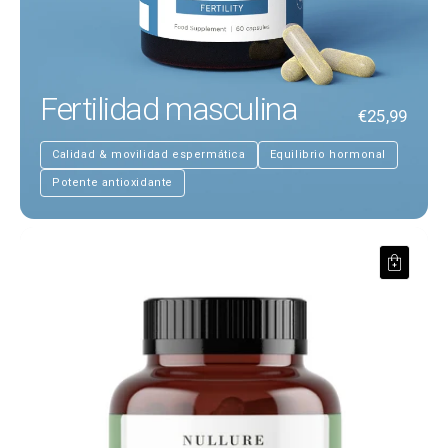
Fertilidad masculina
€25,99
Calidad & movilidad espermática
Equilibrio hormonal
Potente antioxidante
Rodhiola Rosea