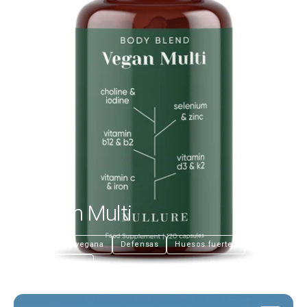
Vegan Multi
€28,99
Nutrición vegana
Defensas
Huesos fuertes
Más energía
Prostate Care