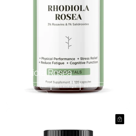
Rodhiola Rosea
€23,99
Regula el cortisol
Más energía
Rendimiento
Claridad mental
Colageno hidrolizado y ácido hialurónico