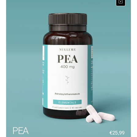
PEA
€25,99