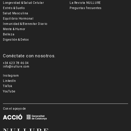
Longevidad & Salud Celular
La Revista NULLURE
Estrés & Sueño
Preguntas frecuentes
Salud Masculina
Equilibrio Hormonal
Inmunidad & Bienestar Diario
Mente & Humor
Belleza
Digestión & Detox
Conéctate con nosotros.
+34 623 78 46 04
info@nullure.com
Instagram
LinkedIn
TikTok
YouTube
Con el apoyo de