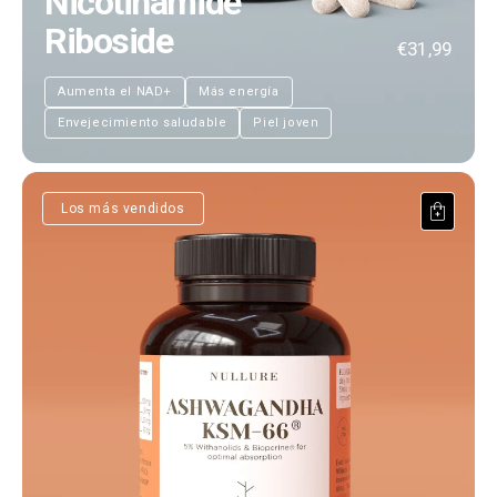
Nicotinamide
Riboside
€31,99
Aumenta el NAD+
Más energía
Envejecimiento saludable
Piel joven
Ashwagandha KSM-66®
Los más vendidos