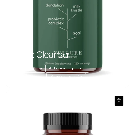
Detox Cleanser
€25,99
Salud hepática
Antioxidante potente
Salud intestinal
Menos hinchazón
Vegan Multi