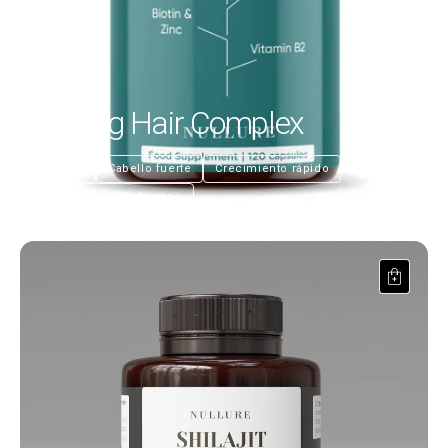
Strong Hair Complex
€25,99
Nutre
Cabello fuerte
Crecimiento rápido
Cuero cabelludo sano
Shilajit