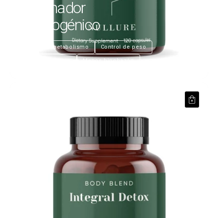
Quemador
Termogénico
€29,99
Activa el metabolismo
Control de peso
Antiinflamatorio
Menos hinchazón
Detox Cleanser