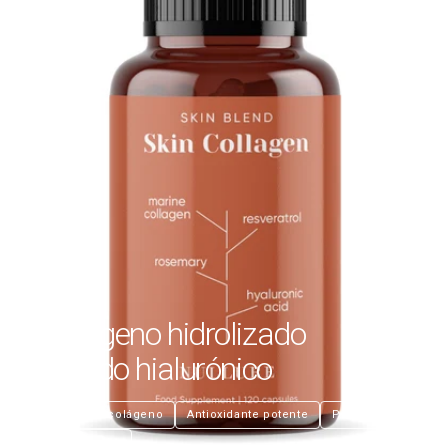
Colageno hidrolizado
y ácido hialurónico
€26,99
Boost de colágeno
Antioxidante potente
Piel joven
Hidratación