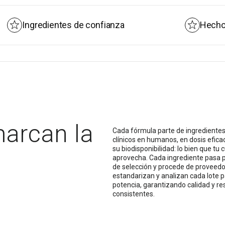
*VRN — Valores de Referencia d
Sin gluten · Sin alérgenos · Sin ad
entes de confianza
Hecho en España
Descargar certificado
marcan la
Cada fórmula parte de ingredientes
clínicos en humanos, en dosis efica
su biodisponibilidad: lo bien que tu 
aprovecha. Cada ingrediente pasa p
de selección y procede de proveed
estandarizan y analizan cada lote pa
potencia, garantizando calidad y re
consistentes.