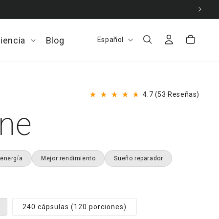
Iniciar
I
Carrito
ciencia
Open
Blog
Español
sesión
d
La
ciencia
i
menu
o
Haz
4.7
(53 Reseñas)
m
Calificado
clic
4.7
One
a
de
para
5
despl
estrellas
a
las
reseñ
energía
Mejor rendimiento
Sueño reparador
240 cápsulas (120 porciones)