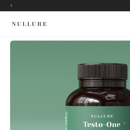
Ir
directamente
al contenido
Ir
directamente
a la
información
del producto