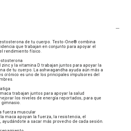
 testosterona de tu cuerpo. Testo-One® combina
idencia que trabajan en conjunto para apoyar el
el rendimiento físico.
testosterona
 zinc y la vitamina D trabajan juntos para apoyar la
rona de tu cuerpo. La ashwagandha ayuda aún más a
rés crónico es uno de los principales impulsores del
ombres.
fatiga
 maca trabajan juntos para apoyar la salud
 mejorar los niveles de energía reportados, para que
l gimnasio.
la fuerza muscular
a maca apoyan la fuerza, la resistencia, el
, ayudándote a sacar más provecho de cada sesión.
ntrenamiento