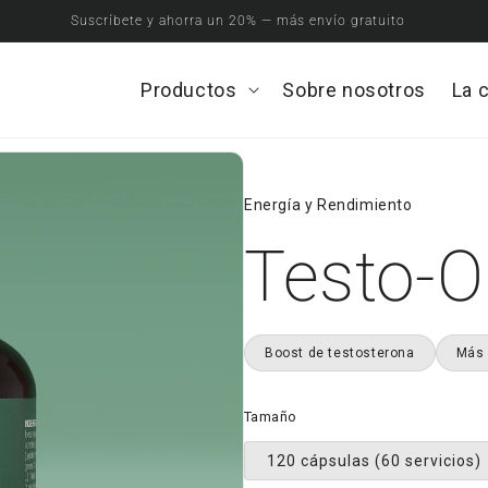
Suscríbete y ahorra un 20% — más envío gratuito
Productos
Open
Sobre nosotros
La 
Productos
menu
Energía y Rendimiento
Testo-
Boost de testosterona
Más 
Tamaño
120 cápsulas (60 servicios)