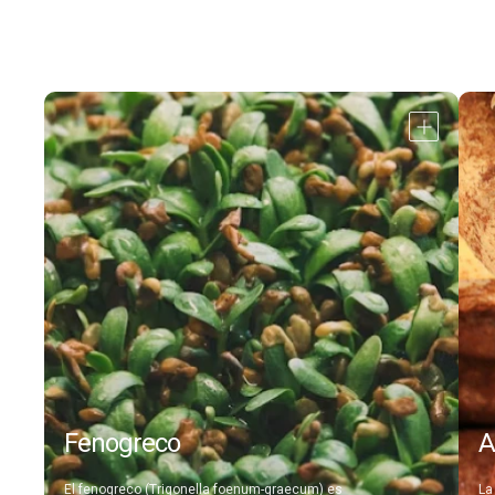
Abrir
detalle
Fenogreco
A
El fenogreco (Trigonella foenum-graecum) es
La