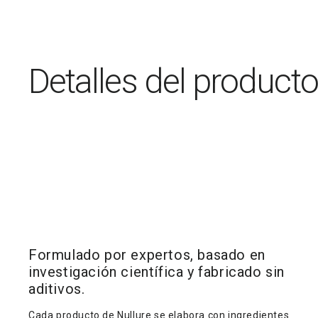
una
una
ventana
ventana
modal
modal
Detalles del producto
Formulado por expertos, basado en
investigación científica y fabricado sin
aditivos.
Cada producto de Nullure se elabora con ingredientes