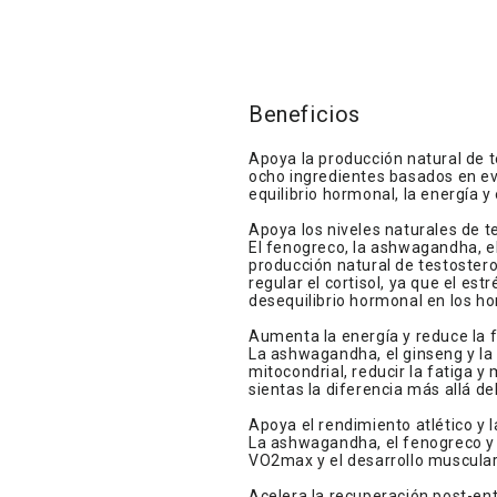
Beneficios
Apoya la producción natural de
ocho ingredientes basados en ev
equilibrio hormonal, la energía y 
Apoya los niveles naturales de 
El fenogreco, la ashwagandha, el
producción natural de testoste
regular el cortisol, ya que el est
desequilibrio hormonal en los h
Aumenta la energía y reduce la 
La ashwagandha, el ginseng y la
mitocondrial, reducir la fatiga y
sientas la diferencia más allá de
Apoya el rendimiento atlético y 
La ashwagandha, el fenogreco y l
VO2max y el desarrollo muscular
Acelera la recuperación post-e