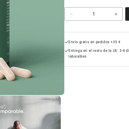
Cantidad
Reducir
Aume
cantidad
canti
para
para
Testo-
Testo
One®
One®
Envío gratis en pedidos +35 €
Entrega en el resto de la UE: 3-4 d
laborables.