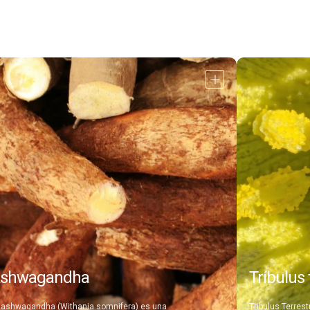
Abrir
detalle
shwagandha
Tríbulus 
 ashwagandha (Withania somnifera) es una
Tribulus Terres