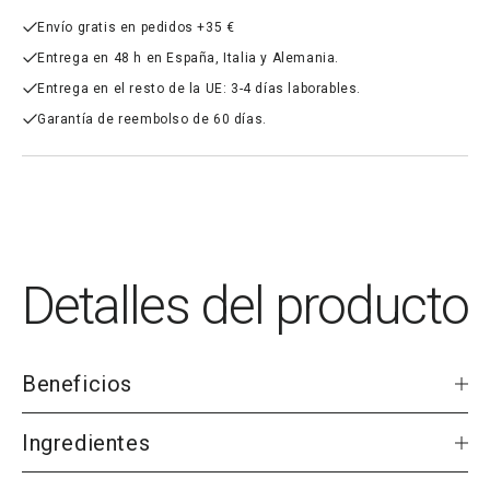
Envío gratis en pedidos +35 €
Entrega en 48 h en España, Italia y Alemania.
Entrega en el resto de la UE: 3-4 días laborables.
Garantía de reembolso de 60 días.
Detalles del producto
Beneficios
Apoya la producción natural de testosterona de tu cuerpo.
Testo-One® combina ocho ingredientes basados en evidencia
Ingredientes
que trabajan en conjunto para apoyar el equilibrio hormonal, la
energía y el rendimiento físico.
Una mezcla sinérgica de extractos botánicos estandarizados,