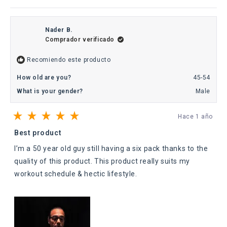
reseña
votaron
reseña
votó
de
sí
de
no
chrisqp11
chrisq
fue
no
Nader B.
útil.
fue
Comprador verificado
útil.
Recomiendo este producto
How old are you?
45-54
What is your gender?
Male
Hace 1 año
Calificado
5
Best product
de
5
I’m a 50 year old guy still having a six pack thanks to the
estrellas
quality of this product. This product really suits my
workout schedule & hectic lifestyle.