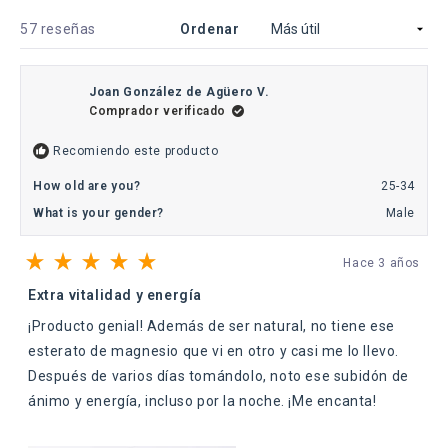
una
nueva
Cargando...
57 reseñas
Ordenar
ventana)
Joan González de Agüero V.
Comprador verificado
Recomiendo este producto
How old are you?
25-34
What is your gender?
Male
Hace 3 años
Calificado
5
Extra vitalidad y energía
de
5
¡Producto genial! Además de ser natural, no tiene ese
estrellas
esterato de magnesio que vi en otro y casi me lo llevo.
Después de varios días tomándolo, noto ese subidón de
ánimo y energía, incluso por la noche. ¡Me encanta!