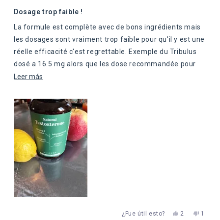
Calificado
3
Dosage trop faible !
de
5
La formule est complète avec de bons ingrédients mais
estrellas
les dosages sont vraiment trop faible pour qu'il y est une
réelle efficacité c'est regrettable. Exemple du Tribulus
dosé a 16.5 mg alors que les dose recommandée pour
être efficace ce situe plutôt a 1600mg / jour.
Leer
Leer más
más
sobre
esta
reseña
Sí,
No,
¿Fue útil esto?
2
1
esta
personas
esta
perso