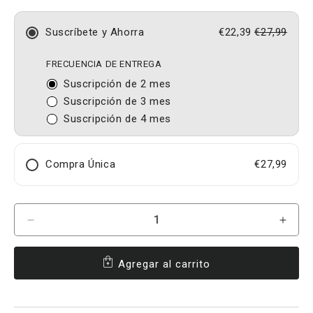
Suscríbete y Ahorra
€22,39
€27,99
FRECUENCIA DE ENTREGA
Suscripción de 2 mes
Suscripción de 3 mes
Suscripción de 4 mes
Compra Única
€27,99
Cantidad
Reducir
Aume
cantidad
canti
para
para
Agregar al carrito
Testo-
Testo
One®
One