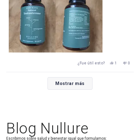
aufbaue.
reseña
Sí,
No,
¿Fue útil esto?
1
0
esta
persona
esta
perso
reseña
votó
reseña
votaro
de
sí
de
no
Cargando...
Aaron
Aaron
Mostrar más
fue
no
útil.
fue
útil.
Blog Nullure
Escribimos sobre salud y bienestar igual que formulamos: