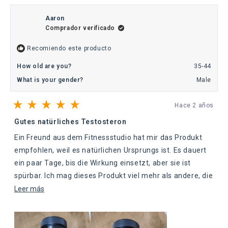
de
sí
de
no
Otto
Otto
B.
B.
Aaron
fue
no
Comprador verificado
útil.
fue
útil.
Recomiendo este producto
How old are you?
35-44
What is your gender?
Male
Hace 2 años
Calificado
5
Gutes natürliches Testosteron
de
5
Ein Freund aus dem Fitnessstudio hat mir das Produkt
estrellas
empfohlen, weil es natürlichen Ursprungs ist. Es dauert
ein paar Tage, bis die Wirkung einsetzt, aber sie ist
spürbar. Ich mag dieses Produkt viel mehr als andere, die
ich früher von verschiedenen Marken eingenommen
Leer
Leer más
habe, da es völlig natürlich und hochwirksam ist. Ich habe
más
jetzt mehr Energie, sowohl beim Training als auch im
sobre
Alltag, und ich merke, dass ich mehr Muskelmasse
esta