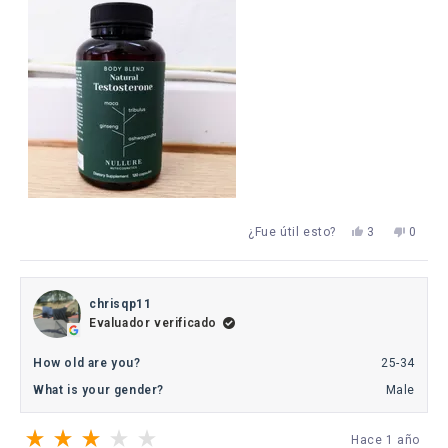
Sí,
No,
¿Fue útil esto?
3
0
esta
personas
esta
perso
reseña
votaron
reseña
votaro
de
sí
de
no
Joan
Joan
González
Gonzál
chrisqp11
de
de
Evaluador verificado
Agüero
Agüero
V.
V.
fue
no
How old are you?
25-34
útil.
fue
útil.
What is your gender?
Male
Hace 1 año