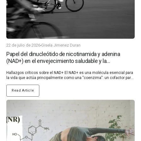
22 de julio de 2026
Gisela Jimenez Duran
Papel del dinucleótido de nicotinamida y adenina
(NAD+) en el envejecimiento saludable y la
prevención de enfermedades
Hallazgos críticos sobre el NAD+ El NAD+ es una molécula esencial para la vida que actúa principalmente como una "coenzima": un cofactor para las enzimas en las reacciones de oxidación-reducción (redox), facilitando la transferencia de átomos de hidrógeno. Esta transferencia es crucial para permitir que las células se adapten a cambios como el daño del ADN, las interrupciones del ritmo diario, las infecciones, la inflamación, la exposición a productos químicos extraños y uno de los más importantes: la disponibilidad de nutrientes y la producción de ATP, la principal moneda energética de la célula, esencial para el correcto funcionamiento de todas las células del cuerpo. Curiosamente, el NAD+ ha sido identificado como un vínculo clave que conecta el estrés oxidativo, la inflamación, la restricción calórica, el ejercicio, la reparación del ADN, la longevidad y la esperanza de vida saludable en general (1). Mantener niveles óptimos de NAD+ es, por lo tanto, vital para apoyar la salud metabólica. Esto es muy relevante en las sociedades modernas, donde factores del estilo de vida como los malos hábitos alimenticios, el estrés crónico, el sedentarismo, la falta de luz solar o la alta exposición a productos químicos contribuyen a una creciente prevalencia de la salud metabólica deteriorada (2, 3). La disfunción metabólica es una causa fundamental de la inflamación crónica, que con el tiempo puede conducir al desarrollo de enfermedades autoinmunes, condiciones que están aumentando a un ritmo alarmante cada año (4, 5). ¿Por qué se considera al NAD+ un sello distintivo del envejecimiento? Aunque la investigación del NAD+ se remonta a principios del siglo XX, el NAD+ ha ganado mucho interés en los últimos años, ya que ha sido identificado como un sello distintivo del envejecimiento. Los niveles de NAD+ disminuyen constantemente con la edad debido a la disminución de la síntesis de NAD+ y al aumento de su consumo, impulsado por la creciente demanda de NAD+ en las reacciones esenciales de oxidación-reducción celular (6). Es importante destacar que también se ha demostrado que los niveles de NAD+ disminuyen debido a la sobrealimentación, el consumo de alcohol, las infecciones virales y un estilo de vida sedentario en estudios clínicos y preclínicos (6,7). La disminución de los niveles de NAD+ conduce a alteraciones metabólicas y a un aumento de la susceptibilidad a enfermedades, como las enfermedades cardiovasculares, las enfermedades neurodegenerativas y el cáncer. Curiosamente, los estudios demostraron que la restauración de los niveles de NAD+ en animales viejos o enfermos promovía la salud y prolongaba la vida útil (1). El descubrimiento del papel crucial del NAD+ en el envejecimiento y la salud metabólica ha impulsado una mayor investigación en humanos y ha revelado su potencial terapéutico, impulsando el crecimiento de un mercado sustancial de moléculas que aumentan el NAD+, que han demostrado resultados clínicamente prometedores en la ralentización de los procesos relacionados con la edad y el aumento de la resistencia del cuerpo a muchas enfermedades autoinmunes como el Parkinson o la esclerosis múltiple, lo que prolonga la vida humana saludable (6). ¿Cuáles son las principales funciones del NAD+ en el cuerpo? El NAD+ actúa en muchos procesos críticos de nuestro cuerpo (6, 8, 9), incluyendo: Producción de energía celular: el NAD+ recolecta átomos de hidrógeno durante la glucólisis (descomposición del azúcar), la descomposición de ácidos grasos y el posterior ciclo del ácido tricarboxílico (TCA) —que ocurre en las mitocondrias—, lo que forma NADH. Luego, el NADH dona estos hidrógenos para producir ATP (la principal moneda energética de la célula) a través de la fosforilación oxidativa mitocondrial (OXPHOS). Además, el NAD+ apoya la biogénesis mitocondrial, el proceso de formación de nuevas mitocondrias, que es fundamental para la producción de energía y el metabolismo. Actividad de las sirtuinas y ciclo del ritmo diario de 24 horas (ritmo circadiano): el NAD+ desempeña un papel crucial en la regulación del ritmo circadiano del cuerpo al afectar directamente la transcripción de los genes del reloj a través de enzimas, como las sirtuinas (SIRT1/6). Las sirtuinas actúan como sensores intracelulares de NAD+ y se ha descrito que ayudan a modular el reloj circadiano, influyendo en el metabolismo, el sueño y la salud en general. Reparación del ADN: el NAD+ es esencial para activar enzimas conocidas como PARPs (poli(ADP-ribosa) polimerasas), que participan en la reparación del ADN dañado. Esta función ayuda a mantener la estabilidad genómica y previene la acumulación de daño en el ADN que contribuye al envejecimiento y al desarrollo de enfermedades. ¿Cómo se sintetiza y regula el NAD+? El NAD+ es uno de los metabolitos más comunes en el cuerpo humano y se encuentra en un estado homeostático de biosíntesis, consumo, reciclaje y degradación tanto a nivel celular como sistémico (Figura 1) (6). (En la figura acordada, se está generando una figura similar con la información a continuación) Figura 1. Las células de mamíferos pueden sintetizar NAD+ de novo a partir de triptófano por la vía de la quinurenina o de NA por la vía de Preiss-Handler, mientras que la mayor parte del NAD+ se recicla a través de vías de rescate de nicotinamida (NAM), NA, NR y NMN para mantener los niveles celulares de NAD+. El NAD+ puede reducirse a NADH en los procesos metabólicos, incluyendo la glucólisis, la oxidación de ácidos grasos y el ciclo de Krebs. Como cosustrato importante para varias modificaciones post-síntesis de macromoléculas fundamentales, el NAD+ puede escindirse ("degradarse") por enzimas que consumen NAD+, incluyendo: PARPs, sirtuinas, CD38 y SARM1, para generar NAM y ADP-ribosa. El precursor NR es importado por ENTs y transformado en NMN por NRK (6). Estrategias no farmacológicas para aumentar la biodisponibilidad del NAD+ Los niveles intracelulares de NAD+ se pueden aumentar de forma natural adoptando una serie de hábitos de vida, que sirven como medidas preventivas eficaces para ralentizar el proceso de envejecimiento. Hasta ahora, la investigación ha demostrado que el NAD+ puede aumentarse mediante el estrés energético, incluyendo la restricción calórica y de glucosa, así como el ejercicio (6, 10). Restricción calórica: Se ha demostrado que la restricción calórica ayuda a contrarrestar la disminución del ritmo circadiano relacionada con la edad –el ciclo de 24 horas del cuerpo– al mejorar el control circadiano del metabolismo del NAD+ y mejorar los cambios epigenéticos relacionados con NAD+/SIRT1. Se ha demostrado que tanto la restricción calórica a largo como a corto plazo reducen la rigidez arterial y mejoran la función endotelial. Además, otro estudio informó que la restricción calórica aumentaba los niveles de NAD+ y protegía el cerebro contra el envejecimiento y las enfermedades al reducir el estrés oxidativo y el daño celular. Ejercicio: El ejercicio ha ganado atención por su capacidad para aumentar potencialmente los niveles de NAD+ y la actividad de SIRT1, al aumentar la NAMPT. El entrenamiento regular eleva significativamente la proteína NAMPT en los músculos como una forma de responder al estrés energético, como se observa en un estudio con adultos sedentarios no obesos. Aumentar el NAD+ como estrategia terapéutica El agotamiento del NAD+ es una característica clave del envejecimiento y de los trastornos relacionados con la edad. Aumentar los niveles de NAD+ puede ralentizar el envejecimiento y combatir enfermedades, promoviendo una vida más larga y saludable. Terapéuticamente, el NAD+ se puede potenciar mediante la suplementación dietética de precursores de NAD+ como Trp, NA, NMN y NR, o mediante la inhibición de enzimas que consumen NAD+ (por ejemplo, PARP1, CD38) (6). Los precursores del NAD+, especialmente las moléculas solubles y biodisponibles por vía oral NR, NAM y niacina, han demostrado potencial terapéutico en ensayos clínicos en humanos. En particular, el NR se ha convertido en una de las opciones más populares debido a la gran cantidad de resultados clínicos beneficiosos en muchas enfermedades diferentes relacionadas con el NAD+ (consulte nuestro artículo sobre el NR para obtener más detalles). También se ha demostrado que el MNM se absorbe y se convierte rápidamente en NAD+ en órganos como los músculos, el hígado y los riñones, pero sus mecanismos de transporte celular siguen sin estar claros. Además, el MNM tiene significativamente menos estudios clínicos que el NR y otros precursores de NAD+ y ha mostrado algunos riesgos. Un estudio demostró que la inflamación inducida por NMN promovía el desarrollo de cáncer de páncreas, lo que destaca la necesidad de estudios de seguridad a largo plazo de los potenciadores de NAD+ de NMN (6, 11, 12). Conclusiones Los niveles de NAD+ regulan muchos procesos críticos, incluido el equilibrio energético celular, la estabilidad genómica, el metabolismo, las respuestas al estrés, el ritmo circadiano, la inflamación, la homeostasis redox y el equilibrio mitocondrial. Los niveles de NAD+ disminuyen constantemente con la edad, así como por los malos hábitos de vida modernos, como la sobrealimentación, el consumo de alcohol, las infecciones virales y un estilo de vida sedentario. La disminución de los niveles de NAD+ conduce a alteraciones metabólicas y a una mayor prevalencia de inflamación crónica que lleva a enfermedades autoinmunes. Aumentar el NAD+ a través de cambios en el estilo de vida, como el ejercicio o la restricción calórica, puede ofrecer una forma no farmacológica de promover un envejecimiento saludable al mejorar la resiliencia y extender la vida útil saludable. Los potenciadores farmacológicos de NAD+ aprobados clínicamente, siendo el NR el más estudiado, están descubriendo un amplio espectro de beneficios para la salud tanto en humanos sanos como enfermos, particularmente en patologías relacionadas con la deficiencia de NAD+, co
Read Article