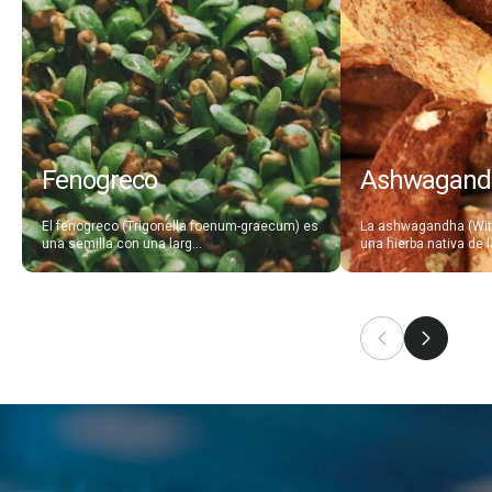
Fenogreco
Ashwagand
El fenogreco (Trigonella foenum-graecum) es
La ashwagandha (Wit
una semilla con una larg...
una hierba nativa de la