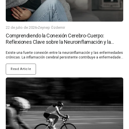
22 de julio de 2026
Zeynep Özdemir
Comprendiendo la Conexión Cerebro-Cuerpo:
Reflexiones Clave sobre la Neuroinflamación y la
Salud Intestinal | Nullure
Existe una fuerte conexión entre la neuroinflamación y las enfermedades crónicas. La inflamación cerebral persistente contribuye a enfermedades neurodegenerativas como el Parkinson y el Alzheimer, así como a problemas de salud mental como la depresión y la ansiedad. Enfermedades como la diabetes y las enfermedades cardíacas, que causan inflamación sistémica, también pueden desencadenar inflamación cerebral, creando un ciclo dañino. Al reducir la inflamación, podemos apoyar la salud cerebral y potencialmente prevenir o ralentizar la progresión de enfermedades crónicas. En este artículo, profundizamos en aspectos clave de estos sistemas interconectados. Explore qué es la neuroinflamación, su vínculo con las enfermedades crónicas y formas prácticas de controlarla. Además, examinaremos el eje intestino-cerebro, destacando cómo la salud intestinal afecta el bienestar mental y discutiendo el apoyo dietético y suplementario para obtener mejores resultados. Por qué la neuroinflamación es importante y cómo manejarla ¿Qué es la neuroinflamación? La neuroinflamación se refiere a la respuesta del sistema inmunológico dentro del sistema nervioso central (SNC), particularmente el cerebro y la médula espinal. Si bien la inflamación es un mecanismo natural para combatir infecciones o lesiones, la inflamación crónica en el cerebro puede provocar problemas importantes. Es impulsada por la sobreactivación de la microglia, las células inmunes residentes del cerebro, que liberan moléculas inflamatorias como citocinas y quimiocinas. (1, 2) Este estado inflamatorio prolongado altera el equilibrio de la salud cerebral, lo que afecta la comunicación neuronal y daña el tejido cerebral. Con el tiempo, puede provocar problemas de salud cognitiva, incluida la pérdida de memoria y una disminución de la agudeza mental. Comprender qué es la neuroinflamación y por qué es importante es crucial para mitigar su impacto. (2) Vínculo entre la neuroinflamación y las enfermedades crónicas Existe una fuerte conexión entre la neuroinflamación y las enfermedades crónicas. Las investigaciones indican que la inflamación cerebral persistente es un factor que contribuye a las enfermedades neurodegenerativas como el Alzheimer y el Parkinson. También exacerba el deterioro cognitivo, la depresión y la ansiedad, mostrando sus efectos de gran alcance en la salud mental y física. (3, 4, 5) Las enfermedades crónicas, incluidas la diabetes, las afecciones cardiovasculares y los trastornos autoinmunes, a menudo implican inflamación sistémica, que puede extenderse al SNC. Esta relación bidireccional destaca la importancia de controlar la inflamación tanto a nivel sistémico como neuronal. (3, 4) Desencadenantes de la neuroinflamación La neuroinflamación puede ser desencadenada por varios factores, muchos de los cuales están relacionados con los estilos de vida modernos. Comprender estas causas y desencadenantes de la inflamación cerebral es fundamental para la prevención y el manejo. Estrés crónico: El estrés persistente sobreestimula el eje hipotalámico-pituitario-suprarrenal (HPA), lo que lleva a niveles elevados de cortisol. Con el tiempo, esto puede activar la microglia y contribuir a la inflamación cerebral. (6, 7) Dieta deficiente: Las dietas ricas en azúcares refinados, grasas trans y alimentos procesados promueven la inflamación sistémica, que puede cruzar al cerebro. Estos alimentos que causan neuroinflamación a menudo alteran el microbioma intestinal, empeorando la conexión intestino-cerebro. (8, 9) Infecciones: Las infecciones virales, bacterianas o fúngicas pueden provocar una respuesta inmunitaria en el sistema nervioso central, lo que lleva a una inflamación prolongada si no se resuelve. (10) Toxinas ambientales: La exposición a contaminantes, metales pesados y pesticidas puede inducir estrés oxidativo y dañar las neuronas, alimentando aún más los síntomas de neuroinflamación. (11, 12) Trastornos del sueño: La mala calidad del sueño o el insomnio crónico alteran el proceso de desintoxicación natural del cerebro, lo que permite que se acumulen compuestos inflamatorios. (13) Enfermedades crónicas: Las afecciones como la obesidad, la diabetes y las enfermedades cardiovasculares a menudo implican una inflamación sistémica que puede exacerbar la inflamación cerebral. (14, 15) Consejos prácticos para controlar la neuroinflamación Reducir la neuroinflamación de forma natural implica ajustes en el estilo de vida y estrategias específicas. Así es como podemos tomar el control: Adoptar una dieta antiinflamatoria: Concéntrese en una dieta para la salud cerebral rica en alimentos integrales, como vegetales de hojas verdes, bayas, pescado graso y nueces. Estos proporcionan antioxidantes y ácidos grasos omega-3 que combaten la inflamación. Evite los alimentos altamente procesados y el exceso de azúcar. (16, 17) Incorporar suplementos antiinflamatorios: Suplementos como la curcumina, los ácidos grasos omega-3 y el azafrán son conocidos por reducir la inflamación. Agregar los mejores suplementos para reducir la inflamación cerebral puede respaldar la salud cognitiva a largo plazo. (18, 19) Priorizar la salud intestinal: Mantener un microbioma intestinal equilibrado con probióticos para la salud mental y prebióticos puede ayudar a reducir la inflamación sistémica y cerebral. Un intestino sano fortalece la conexión intestino-cerebro, previniendo que la inflamación se propague al cerebro. (20) Manejar el estrés: Practicar la atención plena, la meditación o el yoga puede regular el eje HPA y reducir los niveles de cortisol. Una mente tranquila apoya una mejor salud cerebral y minimiza la inflamación. (21) Mejorar la higiene del sueño: Asegúrese de dormir de 7 a 9 horas de calidad cada noche. El sueño profundo ayuda al cerebro a eliminar productos de desecho y compuestos inflamatorios. (22, 23) Hacer ejercicio regularmente: La actividad física moderada reduce la inflamación sistémica y mejora el flujo sanguíneo al cerebro, apoyando tanto la salud cerebral como el nervio vago para una mejor comunicación entre el intestino y el cerebro. (24) Limitar la exposición a toxinas: Minimice el contacto con contaminantes ambientales y opte por alimentos orgánicos cuando sea posible para reducir la inflamación cerebral inducida por toxinas. (25) La conexión intestino-cerebro: una inmersión más profunda La conexión intestino-cerebro es una red de comunicación bidireccional entre el sistema nervioso central y el intestino, a menudo denominado el "segundo cerebro". Esta conexión es vital para regular el estado de ánimo, la cognición y la salud mental en general. Exploremos el eje intestino-cerebro y su profundo impacto en nuestro bienestar. (26) Comprender el eje intestino-cerebro El eje intestino-cerebro es el vínculo bidireccional entre el intestino y el cerebro, mediado por el nervio vago, las hormonas y el sistema inmunológico. El intestino alberga trillones de microorganismos conocidos colectivamente como el microbioma intestinal, que desempeñan un papel fundamental en la salud cerebral y cognitiva. Comunicación del nervio vago: Este nervio actúa como una autopista, transmitiendo señales entre el intestino y el cerebro. Por ejemplo, la inflamación en el intestino puede enviar señales de estrés al cerebro, afectando el estado de ánimo y la cognición. (27, 28) Papel del microbioma intestinal: Un microbioma intestinal equilibrado apoya la producción de neurotransmisores como la serotonina y la dopamina, que son cruciales para la estabilidad emocional y mental. (29) Intestino permeable e inflamación: Un revestimiento intestinal comprometido, a menudo llamado "intestino permeable", permite que sustancias dañinas entren en el torrente sanguíneo. Esto puede desencadenar una inflamación sistémica, que en última instancia afecta la salud cerebral. (30, 31) Comprender el eje intestino-cerebro y su papel en la salud es clave para mejorar la resiliencia mental y física. Cómo la salud intestinal afecta la salud mental Un intestino sano es esencial para mantener una mente equilibrada. He aquí cómo:Apoya la producción de serotonina: Alrededor del 90-95% de la serotonina, la hormona del "bienestar", se produce en el intestino. Un intestino poco saludable puede alterar su producción, contribuyendo a la ansiedad y la depresión. (32, 33, 34, 35) Reduce la inflamación sistémica: Un intestino sano limita la inflamación sistémica, protegiendo el cerebro del daño inflamatorio que puede afectar la salud cognitiva y la regulación emocional. (36, 37) Regula las respuestas al estrés: Un microbioma intestinal equilibrado ayuda a regular el eje HPA, minimizando las respuestas al estrés y apoyando el nervio vago para una mejor salud mental. (33) Protege contra la depresión: Los estudios han demostrado un vínculo directo entre el microbioma intestinal y la depresión, destacando la necesidad de priorizar la salud intestinal para el bienestar mental. (32, 38) Principales apoyos dietéticos y suplementarios para la salud intestinal Para fortalecer la conexión intestino-cerebro y promover el bienestar mental, considere estos enfoques dietéticos y suplementarios: Probióticos: Alimentos como el yogur, el kéfir y las verduras fermentadas introducen bacterias beneficiosas en el intestino. Agregar probióticos para la salud mental puede mejorar el estado de ánimo y reducir la ansiedad. (39, 40) Prebióticos: Se encuentran en una variedad de alimentos ricos en fibra, como frutas, verduras y legumbres. Los prebióticos sirven como alimento para las bacterias intestinales beneficiosas, lo que fomenta un microbioma saludable y robusto. Cuanta más variedad obtenga, mejor para apoyar la diversidad de su microbioma. (41, 42) Alimentos antiinflamatorios: Incluya alimentos ricos en ácidos grasos omega-3 (p. ej., salmón, nueces) y polifenoles (p. ej., bayas, té verde) para reducir la inflamación y proteger la sa
Read Article