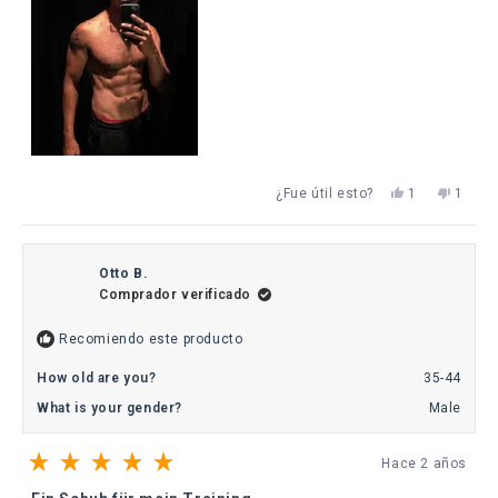
Sí,
No,
¿Fue útil esto?
1
1
esta
persona
esta
perso
reseña
votó
reseña
votó
de
sí
de
no
Nader
Nader
B.
B.
Otto B.
fue
no
Comprador verificado
útil.
fue
útil.
Recomiendo este producto
How old are you?
35-44
What is your gender?
Male
Hace 2 años
Calificado
5