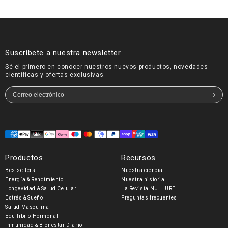
Investigadora Biomédica &
Atleta de ultrare
Doctora · Especialista en Salud
mujer chilena en
Intestinal y Mitocondrial
solo
Suscríbete a nuestra newsletter
Sé el primero en conocer nuestros nuevos productos, novedades
científicas y ofertas exclusivas.
Formas
de
Productos
Recursos
pago
Bestsellers
Nuestra ciencia
Energía & Rendimiento
Nuestra historia
Longevidad & Salud Celular
La Revista NULLURE
Estrés & Sueño
Preguntas frecuentes
Salud Masculina
Equilibrio Hormonal
Inmunidad & Bienestar Diario