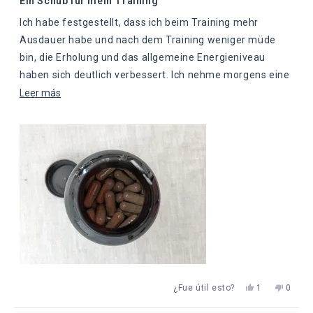
Ein Schub für mein Training
de
5
Ich habe festgestellt, dass ich beim Training mehr
estrellas
Ausdauer habe und nach dem Training weniger müde
bin, die Erholung und das allgemeine Energieniveau
haben sich deutlich verbessert. Ich nehme morgens eine
Pille und vor dem Training eine weitere Pille
Leer
Leer más
más
sobre
esta
reseña
Sí,
No,
¿Fue útil esto?
1
0
esta
persona
esta
perso
reseña
votó
reseña
votaro