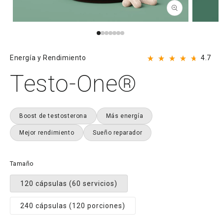
Abrir
Abrir
elemento
elemento
multimedia
multimedi
1
2
en
en
Ha
Energía y Rendimiento
4.7
una
una
Calificado
cli
ventana
ventana
4.7
Testo-One®
modal
modal
de
pa
5
de
estrellas
a
las
Boost de testosterona
Más energía
re
Mejor rendimiento
Sueño reparador
Tamaño
120 cápsulas (60 servicios)
240 cápsulas (120 porciones)